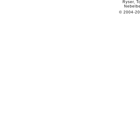
Ryser, T
Nebelb
© 2004-2