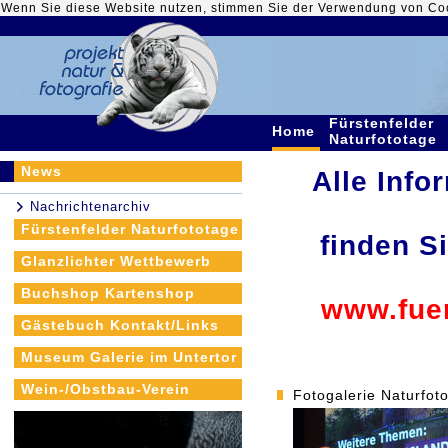
Wenn Sie diese Website nutzen, stimmen Sie der Verwendung von Co
Fürstenfelder
Home
Naturfototage
News
Alle Info
Nachrichtenarchiv
Fürstenfelder Naturfototage
finden S
Glanzlichter Wettbewerb
Buchshop Kartenshop
www.fuer
Gästebuch Kontakt/Links
Museum Galerie im Untertor
Wein-/Obstbau-Verein
Fotogalerie Naturfot