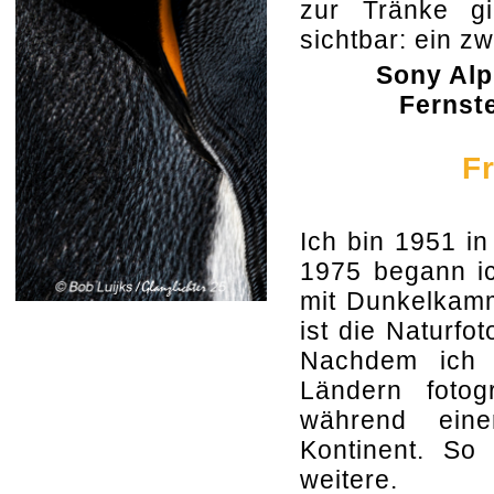
zur Tränke g
sichtbar: ein z
Sony Alp
Fernste
F
Ich bin 1951 in
1975 begann ic
mit Dunkelkam
ist die Naturf
Nachdem ich i
Ländern fotog
während eine
Kontinent. So 
weitere.