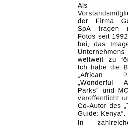
Als
Vorstandsmitgl
der Firma G
SpA tragen 
Fotos seit 199
bei, das Imag
Unternehmens
weltweit zu fö
Ich habe die 
„African Pa
„Wonderful Af
Parks“ und M
veröffentlicht u
Co-Autor des „
Guide: Kenya“.
In zahlreic