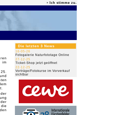
Ich stimme zu.
×
79.475.532
Die letzten 3 News
16-05-26
Fotogalerie Naturfototage Online
hren
27-12-25
r im
Ticket-Shop jetzt geöffnet
22-12-25
Vorträge/Fotokurse im Vorverkauf
 25.
sichtbar
 und
ßten
ndem
t.
der
nung
 der
 die
den