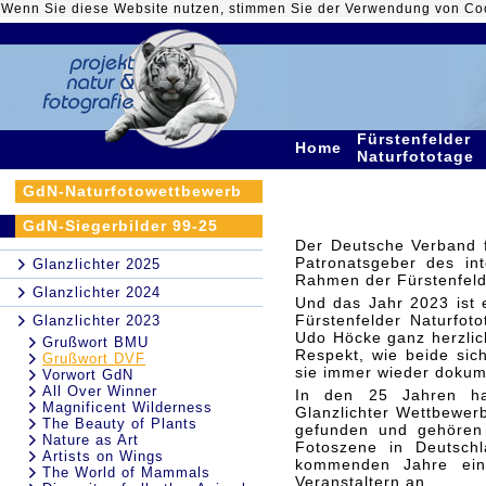
Wenn Sie diese Website nutzen, stimmen Sie der Verwendung von Co
Fürstenfelder
Home
Naturfototage
GdN-Naturfotowettbewerb
GdN-Siegerbilder 99-25
Der Deutsche Verband fü
Patronatsgeber des int
Glanzlichter 2025
Rahmen der Fürstenfelde
Glanzlichter 2024
Und das Jahr 2023 ist e
Fürstenfelder Naturfo
Glanzlichter 2023
Udo Höcke ganz herzli
Grußwort BMU
Respekt, wie beide sic
Grußwort DVF
sie immer wieder dokume
Vorwort GdN
All Over Winner
In den 25 Jahren hab
Magnificent Wilderness
Glanzlichter Wettbewe
The Beauty of Plants
gefunden und gehören 
Nature as Art
Fotoszene in Deutsch
Artists on Wings
kommenden Jahre eine
The World of Mammals
Veranstaltern an.