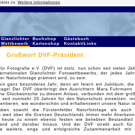
okies zu.
Weitere Informationen
Glanzlichter
Buchshop
Gästebuch
Wettbewerb
Kartenshop
Kontakt/Links
Grußwort DVF-Präsident
r Fotografie e.V. (DVF) ist stolz, nun schon seit vielen Ja
ernationalen Glanzlichter Fotowettbewerbs, der jedes Jah
r Naturfototage prämiert wird, zu sein.
in ganz besonderes Jahr, denn wir feiern ein Jubiläum, die
totage! Der DVF überbringt den Ausrichtern Mara Fuhrmann
che Glückwünsche zu diesem Anlass, verbunden mit dem grö
h seit nunmehr 25 Jahren für den Naturschutz einsetzen, i
ntieren, wie wunderschön und erhaltenswert unsere Natur is
en sowohl die Fürstenfelder Naturfototage als auch 
rb weit über die Grenzen Deutschlands immer mehr Anerken
heute zu einem ebenso festen wie beliebten Bestandteil
land und darüber hinaus. Und der DVF strebt auch für
 weitere, enge und erfolgreiche Zusammenarbeit mit 