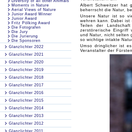
Diversity of all other Animals
Albert Schweitzer hat 
Moments in Nature
Aerial Views of Nature
beherrscht die Natur, be
Junior Award Winner
Unsere Natur ist so vi
Junior Award
wehren kann. Dabei ist
Fritz Pölking Award
Teilen der Landschaf
Die Fotografen
zerstörerische Eingri
Die Jury
und Natur, nicht selten 
Die Jurierung
so wichtige intakte Natu
Die Sponsoren
Umso dringlicher ist e
Glanzlichter 2022
Veranstalter der Fürste
Glanzlichter 2021
Glanzlichter 2020
Glanzlichter 2019
Glanzlichter 2018
Glanzlichter 2017
Glanzlichter 2016
Glanzlichter 2015
Glanzlichter 2014
Glanzlichter 2013
Glanzlichter 2012
Glanzlichter 2011