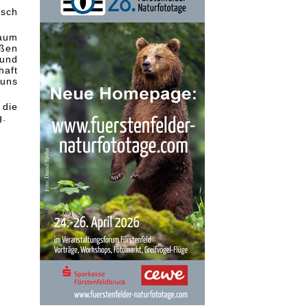
nsch
kaum
oßen
 und
haft
 uns
 die
g.