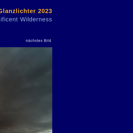
Glanzlichter 2023
ficent Wilderness
nächstes Bild