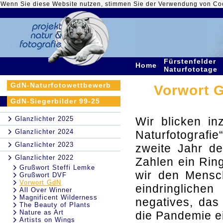
Wenn Sie diese Website nutzen, stimmen Sie der Verwendung von Co
Fürstenfelder
Home
Naturfototage
GdN-Naturfotowettbewerb
Vorwort G
GdN-Siegerbilder 99-25
Glanzlichter 2025
Wir blicken in
Glanzlichter 2024
Naturfotografi
Glanzlichter 2023
zweite Jahr d
Glanzlichter 2022
Zahlen ein Ring
Grußwort Steffi Lemke
wir den Mensc
Grußwort DVF
Vorwort GdN
eindringlich
All Over Winner
Magnificent Wilderness
negatives, das
The Beauty of Plants
Nature as Art
die Pandemie e
Artists on Wings