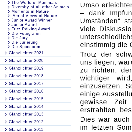
The World of Mammals
Umso erleichter
Diversity of all other Animals
Moments in Nature
– dank Impfun
Aerial Views of Nature
Umständen“ sta
Junior Award Winner
Junior Award
viele Diskussi
Fritz Pölking Award
Die Fotografen
unterschiedlic
Die Jury
Die Jurierung
einstimmig die 
Die Sponsoren
Trotz der schw
Glanzlichter 2021
Glanzlichter 2020
uns liegen, war
Glanzlichter 2019
zu richten, de
Glanzlichter 2018
wichtiger wir
Glanzlichter 2017
einzusetzen. S
Glanzlichter 2016
einige Ausstell
Glanzlichter 2015
gewisse Zeit 
Glanzlichter 2014
erstrahlten, be
Glanzlichter 2013
Dies war auch 
Glanzlichter 2012
im letzten So
Glanzlichter 2011