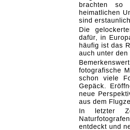
brachten so 
heimatlichen U
sind erstaunli
Die gelockert
dafür, in Euro
häufig ist das 
auch unter den 
Bemerkenswer
fotografische
schon viele F
Gepäck. Eröffn
neue Perspekti
aus dem Flugzeu
In letzter 
Naturfotografe
entdeckt und ne