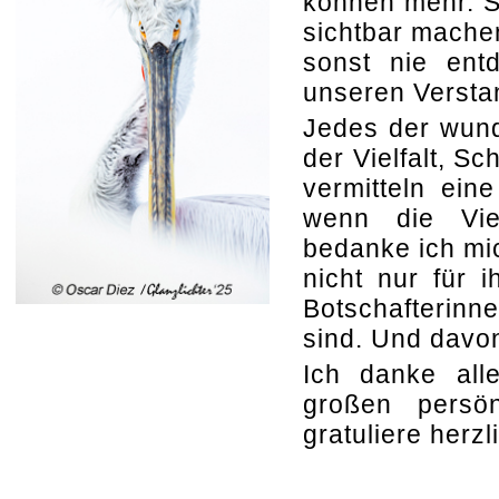
können mehr. S
sichtbar machen
sonst nie entd
unseren Verstan
Jedes der wund
der Vielfalt, S
vermitteln ein
wenn die Vie
bedanke ich mi
nicht nur für 
Botschafterinn
sind. Und davo
Ich danke all
großen persö
gratuliere herz