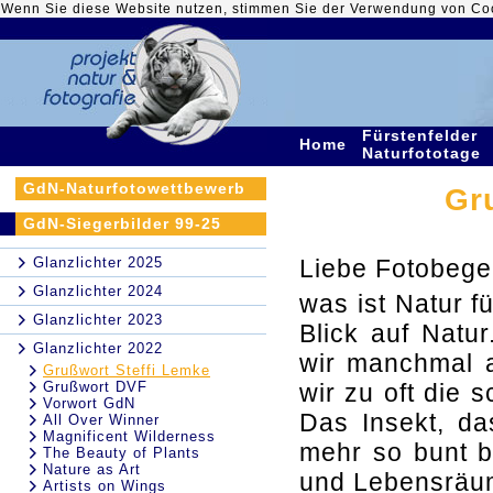
Wenn Sie diese Website nutzen, stimmen Sie der Verwendung von Co
Fürstenfelder
Home
Naturfototage
GdN-Naturfotowettbewerb
Gr
GdN-Siegerbilder 99-25
Glanzlichter 2025
Liebe Fotobegei
Glanzlichter 2024
was ist Natur f
Glanzlichter 2023
Blick auf Natu
Glanzlichter 2022
wir manchmal 
Grußwort Steffi Lemke
Grußwort DVF
wir zu oft die 
Vorwort GdN
Das Insekt, da
All Over Winner
Magnificent Wilderness
mehr so bunt bl
The Beauty of Plants
Nature as Art
und Lebensräume
Artists on Wings