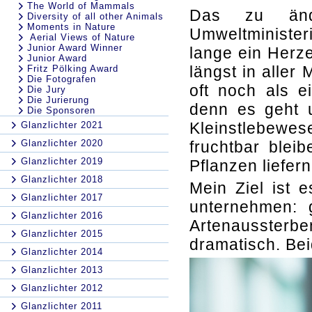
The World of Mammals
Das zu änd
Diversity of all other Animals
Moments in Nature
Umweltminister
Aerial Views of Nature
Junior Award Winner
lange ein Herz
Junior Award
längst in aller
Fritz Pölking Award
Die Fotografen
oft noch als e
Die Jury
Die Jurierung
denn es geht 
Die Sponsoren
Kleinstlebew
Glanzlichter 2021
Glanzlichter 2020
fruchtbar blei
Glanzlichter 2019
Pflanzen liefer
Glanzlichter 2018
Mein Ziel ist 
Glanzlichter 2017
unternehmen: 
Glanzlichter 2016
Artenausster
Glanzlichter 2015
dramatisch. Be
Glanzlichter 2014
Glanzlichter 2013
Glanzlichter 2012
Glanzlichter 2011