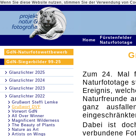
Wenn Sie diese Website nutzen, stimmen Sie der Verwendung von Co
Fürstenfelder
Home
Naturfototage
GdN-Naturfotowettbewerb
G
GdN-Siegerbilder 99-25
Glanzlichter 2025
Zum 24. Mal f
Glanzlichter 2024
Naturfototage s
Glanzlichter 2023
Ereignis, welc
Glanzlichter 2022
Naturfreunde 
Grußwort Steffi Lemke
ganz ausfall
Grußwort DVF
Vorwort GdN
eingeschränkte
All Over Winner
Magnificent Wilderness
Dabei ist do
The Beauty of Plants
Nature as Art
verbundene Fot
Artists on Wings