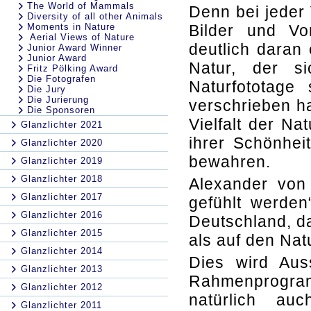
The World of Mammals
Denn bei jeder
Diversity of all other Animals
Moments in Nature
Bilder und Vo
Aerial Views of Nature
deutlich daran 
Junior Award Winner
Junior Award
Natur, der si
Fritz Pölking Award
Die Fotografen
Naturfototage
Die Jury
Die Jurierung
verschrieben ha
Die Sponsoren
Vielfalt der N
Glanzlichter 2021
ihrer Schönhei
Glanzlichter 2020
bewahren.
Glanzlichter 2019
Glanzlichter 2018
Alexander von
Glanzlichter 2017
gefühlt werden
Glanzlichter 2016
Deutschland, d
Glanzlichter 2015
als auf den Nat
Glanzlichter 2014
Dies wird Aus
Glanzlichter 2013
Rahmenprogra
Glanzlichter 2012
natürlich au
Glanzlichter 2011