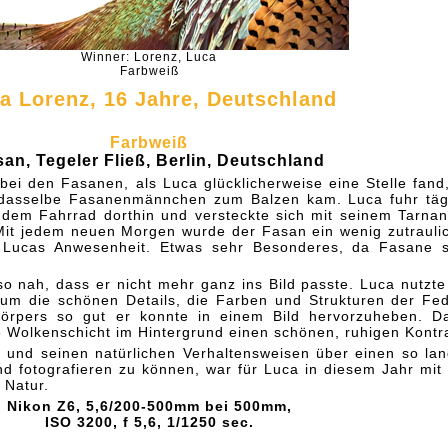
Winner: Lorenz, Luca
Farbweiß
a Lorenz, 16 Jahre, Deutschland
Farbweiß
an, Tegeler Fließ, Berlin, Deutschland
bei den Fasanen, als Luca glücklicherweise eine Stelle fand
 dasselbe Fasanenmännchen zum Balzen kam. Luca fuhr täg
dem Fahrrad dorthin und versteckte sich mit seinem Tarna
Mit jedem neuen Morgen wurde der Fasan ein wenig zutrauli
 Lucas Anwesenheit. Etwas sehr Besonderes, da Fasane 
 nah, dass er nicht mehr ganz ins Bild passte. Luca nutzte
 um die schönen Details, die Farben und Strukturen der Fe
Körpers so gut er konnte in einem Bild hervorzuheben. D
e Wolkenschicht im Hintergrund einen schönen, ruhigen Kontr
und seinen natürlichen Verhaltensweisen über einen so la
d fotografieren zu können, war für Luca in diesem Jahr mit
 Natur.
Nikon Z6, 5,6/200-500mm bei 500mm,
ISO 3200, f 5,6, 1/1250 sec.