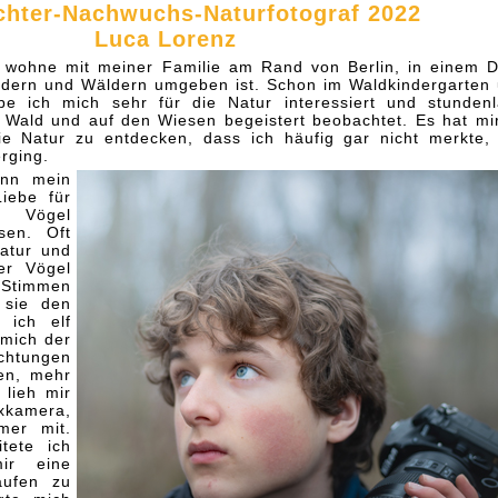
chter-Nachwuchs-Naturfotograf 2022
Luca Lorenz
 wohne mit meiner Familie am Rand von Berlin, in einem D
ldern und Wäldern umgeben ist. Schon im Waldkindergarten
be ich mich sehr für die Natur interessiert und stunden
m Wald und auf den Wiesen begeistert beobachtet. Es hat mi
die Natur zu entdecken, dass ich häufig gar nicht merkte,
erging.
ann mein
iebe für
n Vögel
en. Oft
Natur und
er Vögel
Stimmen
 sie den
 ich elf
 mich der
chtungen
ten, mehr
lieh mir
exkamera,
mer mit.
tete ich
ir eine
aufen zu