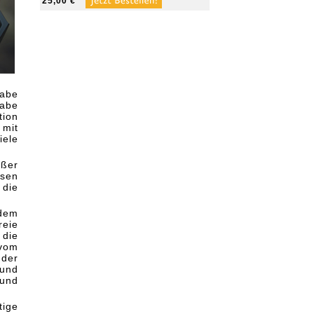
25,00 €
habe
habe
tion
 mit
iele
oßer
ssen
 die
 dem
reie
 die
 vom
 der
 und
 und
tige