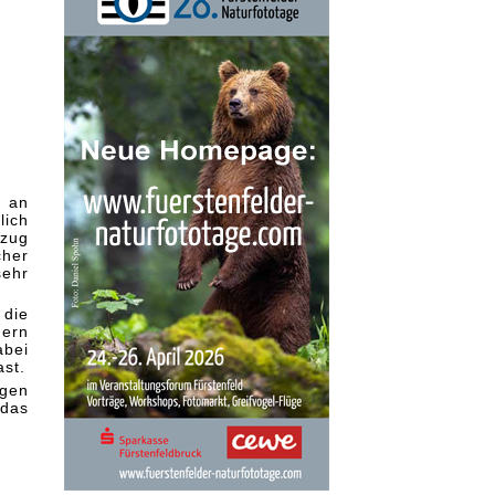
, an
lich
nzug
cher
sehr
 die
dern
abei
ast.
ngen
 das