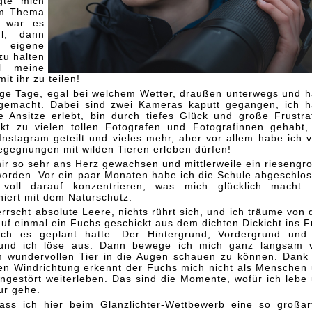
gte mich
em Thema
s war es
hl, dann
 eigene
u halten
l meine
it ihr zu teilen!
ige Tage, egal bei welchem Wetter, draußen unterwegs und 
 gemacht. Dabei sind zwei Kameras kaputt gegangen, ich 
e Ansitze erlebt, bin durch tiefes Glück und große Frustra
kt zu vielen tollen Fotografen und Fotografinnen gehabt,
Instagram geteilt und vieles mehr, aber vor allem habe ich v
egegnungen mit wilden Tieren erleben dürfen!
 mir so sehr ans Herz gewachsen und mittlerweile ein riesengr
orden. Vor ein paar Monaten habe ich die Schule abgeschlo
voll darauf konzentrieren, was mich glücklich macht:
niert mit dem Naturschutz.
rscht absolute Leere, nichts rührt sich, und ich träume von
uf einmal ein Fuchs geschickt aus dem dichten Dickicht ins F
ch es geplant hatte. Der Hintergrund, Vordergrund und
, und ich löse aus. Dann bewege ich mich ganz langsam
 wundervollen Tier in die Augen schauen zu können. Dank
gen Windrichtung erkennt der Fuchs mich nicht als Menschen
ngestört weiterleben. Das sind die Momente, wofür ich lebe
ur gehe.
ass ich hier beim Glanzlichter-Wettbewerb eine so großar