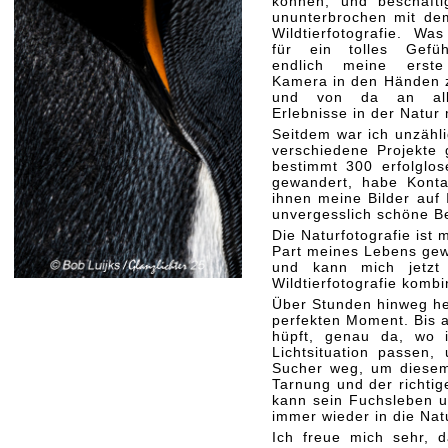
können, und beschäfti
ununterbrochen mit d
Wildtierfotografie. Wa
für ein tolles Gefü
endlich meine erste
Kamera in den Händen z
und von da an al
Erlebnisse in der Natur m
Seitdem war ich unzähl
verschiedene Projekte
bestimmt 300 erfolglos
gewandert, habe Konta
ihnen meine Bilder auf 
unvergesslich schöne B
Die Naturfotografie ist
Part meines Lebens gew
und kann mich jetzt 
Wildtierfotografie kombi
Über Stunden hinweg her
perfekten Moment. Bis a
hüpft, genau da, wo i
Lichtsituation passen
Sucher weg, um diesem
Tarnung und der richti
kann sein Fuchsleben u
immer wieder in die Nat
Ich freue mich sehr, d