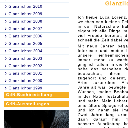
Glanzli
Glanzlichter 2010
Glanzlichter 2009
Ich heiße Luca Lorenz,
Glanzlichter 2008
welches von kleinen Fe
in der Naturschule ha
Glanzlichter 2007
eigentlich alle Dinge i
viel Freude bereitet, 
Glanzlichter 2006
schnell die Zeit dabei v
Glanzlichter 2005
Mit neun Jahren beg
Interesse und meine L
Glanzlichter 2004
unsere einheimische
Glanzlichter 2003
immer mehr zu wachs
ging ich allein in die 
Glanzlichter 2002
habe das Verhalten d
Glanzlichter 2001
beobachtet, ihren 
zugehört und gelernt,
Glanzlichter 2000
Arten zuzuordnen. Als
Jahre alt war, bewegte
Glanzlichter 1999
Wunsch, meine Beoba
GdN-Buchbestellung
in der Natur festzuhal
und mehr. Mein Lehrer 
GdN-Ausstellungen
eine ältere Spiegelrefl
und ich nahm sie im
Zwei Jahre lang arbei
dann darauf hin, m
bessere Ausrüstung k