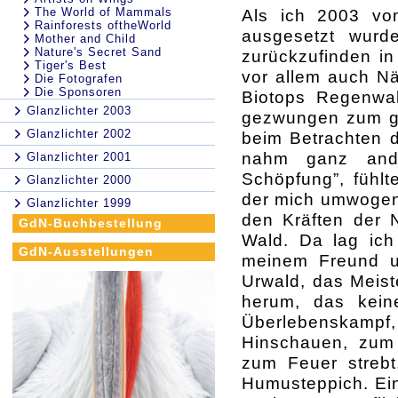
The World of Mammals
Als ich 2003 vo
Rainforests oftheWorld
ausgesetzt wurd
Mother and Child
Nature's Secret Sand
zurückzufinden in 
Tiger's Best
vor allem auch Nä
Die Fotografen
Die Sponsoren
Biotops Regenwa
Glanzlichter 2003
gezwungen zum ge
Glanzlichter 2002
beim Betrachten d
nahm ganz ande
Glanzlichter 2001
Schöpfung”, fühlt
Glanzlichter 2000
der mich umwogend
Glanzlichter 1999
den Kräften der N
GdN-Buchbestellung
Wald. Da lag ic
GdN-Ausstellungen
meinem Freund u
Urwald, das Meist
herum, das kein
Überlebenskamp
Hinschauen, zum
zum Feuer strebt
Humusteppich. Ein