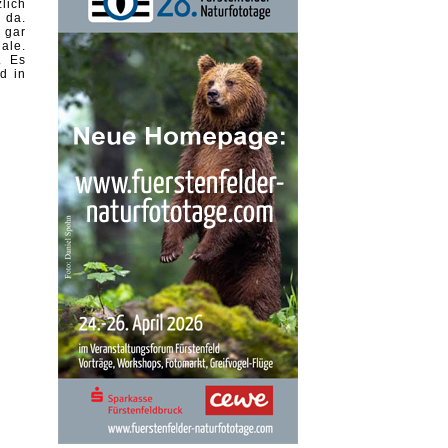
lich
 da.
 gar
ale.
. Es
d in