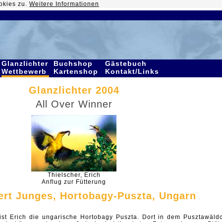
okies zu.
Weitere Informationen
Glanzlichter
Buchshop
Gästebuch
Wettbewerb
Kartenshop
Kontakt/Links
Glanzlichter 2004
All Over Winner
Thielscher, Erich
Anflug zur Fütterung
tert Junges, Hortobagy-Puszta, Ungarn
st Erich die ungarische Hortobagy Puszta. Dort in dem Pusztawäld