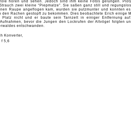
role hören und sehen. Jedoch sind ihm keine Fotos gelungen. Plötz
Strauch zwei kleine “Piepmatze”. Sie saßen ganz still und regungslos
leinen Raupe angeflogen kam, wurden sie putzmunter und konnten es
 in den Rachen gestopft zu bekommen. Dies beobachtete Erich einige M
Platz nicht und er baute sein Tarnzelt in einiger Entfernung auf
Aufnahmen, bevor die Jungen den Lockrufen der Altvögel folgten un
erwaldes entschwanden.
ch Konverter,
 f 5,6