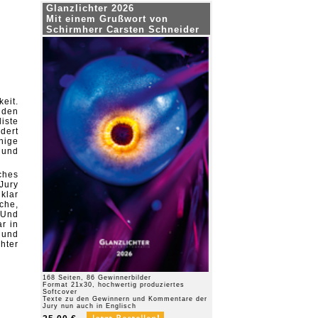
Glanzlichter 2026
Mit einem Grußwort von
Schirmherr Carsten Schneider
eit.
e den
iste
dert
nige
 und
ches
Jury
,
klar
che,
 Und
r in
 und
hter
168 Seiten, 86 Gewinnerbilder
Format 21x30, hochwertig produziertes
Softcover
Texte zu den Gewinnern und Kommentare der
Jury nun auch in Englisch