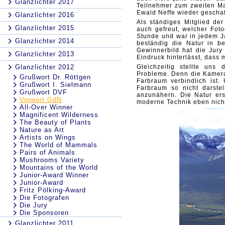
Glanzlichter 2017
Teilnehmer zum zweiten M
Ewald Neffe wieder geschaff
Glanzlichter 2016
Als ständiges Mitglied de
Glanzlichter 2015
auch gefreut, welcher Foto
Stunde und war in jedem Jah
Glanzlichter 2014
beständig die Natur in 
Gewinnerbild hat die Jury
Glanzlichter 2013
Eindruck hinterlässt, dass 
Glanzlichter 2012
Gleichzeitig stellte un
Probleme. Denn die Kamer
Grußwort Dr. Röttgen
Farbraum verbindlich ist
Grußwort I. Sielmann
Farbraum so nicht darste
Grußwort DVF
anzunähern. Die Natur er
Vorwort GdN
moderne Technik eben nich
All-Over Winner
Magnificent Wilderness
The Beauty of Plants
Nature as Art
Artists on Wings
The World of Mammals
Pairs of Animals
Mushrooms Variety
Mountains of the World
Junior-Award Winner
Junior-Award
Fritz Pölking-Award
Die Fotografen
Die Jury
Die Sponsoren
Glanzlichter 2011