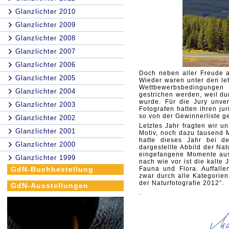
Glanzlichter 2010
Glanzlichter 2009
Glanzlichter 2008
Glanzlichter 2007
Glanzlichter 2006
Doch neben aller Freude a
Glanzlichter 2005
Wieder waren unter den le
Wettbewerbsbedingungen
Glanzlichter 2004
gestrichen werden, weil du
wurde. Für die Jury
unver
Glanzlichter 2003
Fotografen hatten ihren ju
so von der Gewinnerliste g
Glanzlichter 2002
Letztes Jahr fragten wir un
Glanzlichter 2001
Motiv, noch dazu tausend M
hatte dieses Jahr bei d
Glanzlichter 2000
dargestellte Abbild der Na
eingefangene Momente aus
Glanzlichter 1999
nach wie vor ist die kalte 
GdN-Buchbestellung
Fauna und Flora. Auffall
zwar durch alle
Kategorien
der Naturfotografie 2012“.
GdN-Ausstellungen
.