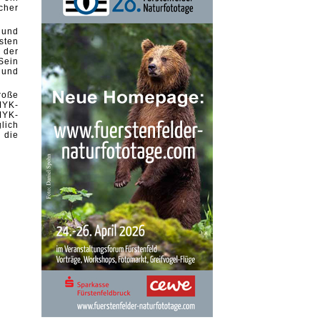
cher
 und
sten
 der
Sein
 und
roße
MYK-
YK-
lich
 die