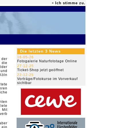
Ich stimme zu.
×
79.476.447
Die letzten 3 News
16-05-26
 der
Fotogalerie Naturfototage Online
 die
27-12-25
lder
Ticket-Shop jetzt geöffnet
 und
Köln
22-12-25
Vorträge/Fotokurse im Vorverkauf
sichtbar
tete
hren
liche
hten
iele
 Mit
werb
aber
 ein