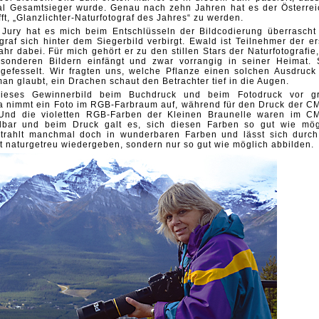
al Gesamtsieger wurde. Genau nach zehn Jahren hat es der
Österrei
t, „Glanzlichter-Naturfotograf des Jahres“ zu werden.
r Jury hat es mich beim
Entschlüsseln der Bildcodierung überrascht
graf sich hinter dem Siegerbild verbirgt. Ewald ist Teilnehmer der
er
r dabei. Für mich gehört er zu den stillen Stars der Naturfotografie,
besonderen
Bildern einfängt und zwar vorrangig in seiner Heimat. 
 gefesselt. Wir fragten uns, welche Pflanze einen solchen
Ausdruck
man glaubt, ein Drachen schaut den Betrachter tief in die Augen.
s dieses Gewinnerbild beim Buchdruck und beim Fotodruck vor g
a nimmt ein Foto im
RGB-Farbraum auf, während für den Druck der C
. Und die violetten RGB-Farben der Kleinen Braunelle waren im
CM
llbar und beim Druck galt es, sich diesen Farben so gut wie mög
strahlt manchmal
doch in wunderbaren Farben und lässt sich durch
t naturgetreu wiedergeben, sondern nur so gut wie möglich
abbilden.