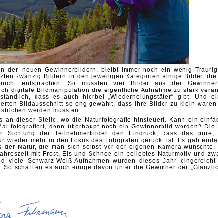
n den neuen Gewinnerbildern, bleibt immer noch ein wenig Traurigk
tzten zwanzig
Bildern in den jeweiligen Kategorien einige Bilder, di
 nicht entsprachen. So mussten vier Bilder aus der
Gewinnerl
rch digitale Bildmanipulation die eigentliche Aufnahme zu stark verän
ständlich, dass es auch hierbei „Wiederholungstäter“ gibt. Und ei
rierten Bildausschnitt so eng gewählt, dass
ihre Bilder zu klein waren
estrichen werden mussten.
s an dieser Stelle, wo die Naturfotografie hinsteuert. Kann ein einfa
al fotografiert,
denn überhaupt noch ein Gewinnerbild werden? Die 
er Sichtung der Teilnehmerbilder den Eindruck, dass das pure
tur wieder mehr in den Fokus des Fotografen gerückt ist. Es gab einfa
 der Natur,
die man sich selbst vor der eigenen Kamera wünschte.
Jahreszeit mit Frost, Eis und Schnee ein beliebtes
Naturmotiv und zwa
end viele Schwarz-Weiß-Aufnahmen wurden dieses Jahr eingereicht
. So schafften es auch einige davon unter die Gewinner der „Glanzlic