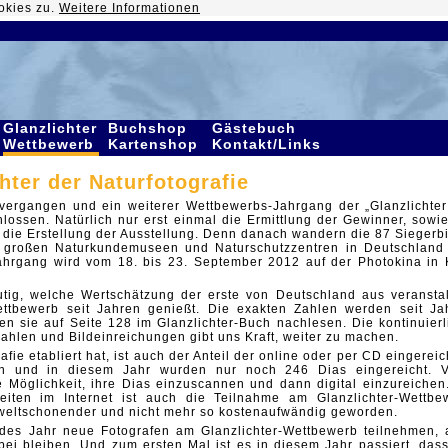
okies zu.
Weitere Informationen
Glanzlichter
Buchshop
Gästebuch
Wettbewerb
Kartenshop
Kontakt/Links
hter der Naturfotografie
 vergangen und ein weiterer Wettbewerbs-Jahrgang der „Glanzlichter
hlossen. Natürlich
nur erst einmal die Ermittlung der Gewinner, sowie
 die Erstellung der Ausstellung. Denn danach wandern die 87
Siegerbi
e großen Naturkundemuseen und Naturschutzzentren in Deutschland
Jahrgang
wird vom 18. bis 23. September 2012 auf der Photokina in 
tig, welche Wertschätzung der erste von Deutschland aus veranstal
Wettbewerb seit
Jahren genießt. Die exakten Zahlen werden seit Ja
nen sie auf Seite 128 im Glanzlichter-Buch nachlesen.
Die kontinuier
ahlen und Bildeinreichungen gibt uns Kraft, weiter zu machen.
afie etabliert hat, ist auch der Anteil
der online oder per CD eingereic
en und in diesem Jahr wurden nur noch 246 Dias eingereicht. V
 Möglichkeit, ihre Dias einzuscannen und dann digital einzureichen.
eiten im Internet ist auch die
Teilnahme am Glanzlichter-Wettbe
mweltschonender und nicht mehr so kostenaufwändig geworden.
edes Jahr neue Fotografen am Glanzlichter-Wettbewerb teilnehmen, 
abei bleiben. Und
zum ersten Mal ist es in diesem Jahr passiert, dass