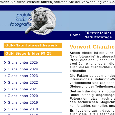
Wenn Sie diese Website nutzen, stimmen Sie der Verwendung von Co
Fürstenfelder
Home
Naturfototage
GdN-Naturfotowettbewerb
Vorwort Glanzlic
Schon wieder ist ein Jahr
GdN-Siegerbilder 99-25
Naturfotografie“ ist abgesc
Produktion des Buches und
Glanzlichter 2025
zwei Jahre lang durch di
auch dieser Glanzlichter-
Glanzlichter 2024
präsentiert.
Glanzlichter 2023
Die Fakten belegen eindeu
internationale Naturfoto-
Glanzlichter 2022
veröffentlicht und Sie kön
Steigerung
der Teilnehmerz
Glanzlichter 2021
Seit sich die digitale Fotogr
Bilder ständig angestieg
Glanzlichter 2020
Fotografen
nutzen auch die
den technischen Möglichk
Glanzlichter 2019
komfortabler, schneller, u
Glanzlichter 2018
Es freut uns auch, dass j
auch viele „alte Hasen“ d