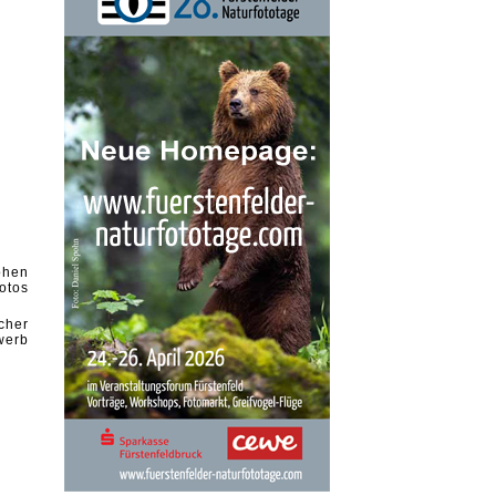
ohen
otos
cher
werb