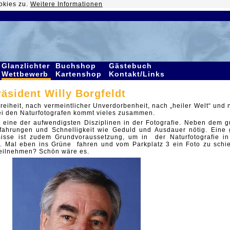
okies zu.
Weitere Informationen
Glanzlichter
Buchshop
Gästebuch
Wettbewerb
Kartenshop
Kontakt/Links
äsident Willy Borgfeldt
reiheit, nach vermeintlicher Unverdorbenheit, nach „heiler Welt“ und 
Bei den Naturfotografen kommt vieles zusammen.
st eine der aufwendigsten Disziplinen in der Fotografie. Neben dem g
Erfahrungen und Schnelligkeit wie Geduld und Ausdauer nötig. Eine 
sse ist zudem Grundvoraussetzung, um in der Naturfotografie in
n. Mal eben ins Grüne fahren und vom Parkplatz 3 ein Foto zu schi
eilnehmen? Schön wäre es.