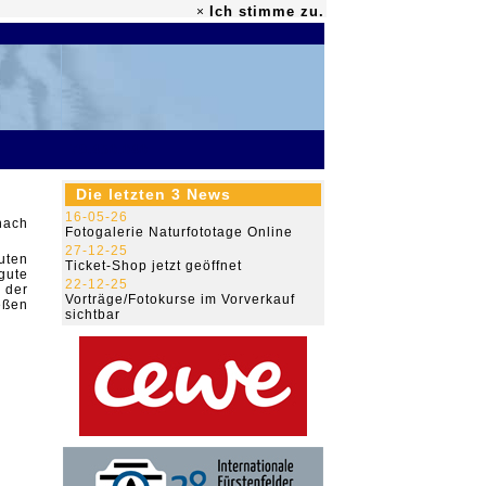
Ich stimme zu.
×
79.450.040
Die letzten 3 News
16-05-26
nach
Fotogalerie Naturfototage Online
27-12-25
uten
Ticket-Shop jetzt geöffnet
gute
22-12-25
 der
Vorträge/Fotokurse im Vorverkauf
eßen
sichtbar