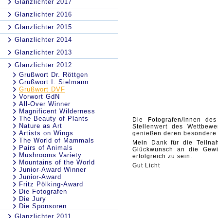
Glanzlichter 2017
Glanzlichter 2016
Glanzlichter 2015
Glanzlichter 2014
Glanzlichter 2013
Glanzlichter 2012
Grußwort Dr. Röttgen
Grußwort I. Sielmann
Grußwort DVF
Vorwort GdN
All-Over Winner
Magnificent Wilderness
The Beauty of Plants
Die Fotografen/innen de
Nature as Art
Stellenwert des Wettbewe
Artists on Wings
genießen deren besondere
The World of Mammals
Mein Dank für die Teiln
Pairs of Animals
Glückwunsch an die Gewin
Mushrooms Variety
erfolgreich zu sein.
Mountains of the World
Gut Licht
Junior-Award Winner
Junior-Award
Fritz Pölking-Award
Die Fotografen
Die Jury
Die Sponsoren
Glanzlichter 2011