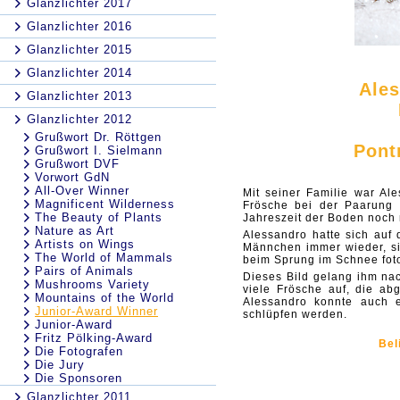
Glanzlichter 2017
Glanzlichter 2016
Glanzlichter 2015
Glanzlichter 2014
Ales
Glanzlichter 2013
Glanzlichter 2012
Grußwort Dr. Röttgen
Pont
Grußwort I. Sielmann
Grußwort DVF
Vorwort GdN
All-Over Winner
Mit seiner Familie war Al
Magnificent Wilderness
Frösche bei der Paarung u
The Beauty of Plants
Jahreszeit der Boden noch 
Nature as Art
Alessandro hatte sich auf
Artists on Wings
Männchen immer wieder, si
The World of Mammals
beim Sprung im Schnee fot
Pairs of Animals
Dieses Bild gelang ihm na
Mushrooms Variety
viele Frösche auf, die ab
Mountains of the World
Alessandro konnte auch 
Junior-Award Winner
schlüpfen werden.
Junior-Award
Fritz Pölking-Award
Bel
Die Fotografen
Die Jury
Die Sponsoren
Glanzlichter 2011