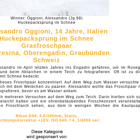
Winner: Oggioni, Alessandro (Jg.98)
Huckepacksprung im Schnee
sandro Oggioni, 14 Jahre, Italien
Huckepacksprung im Schnee
Grasfroschpaar
resina, Oberengadin, Graubünden
Schweiz
essandro im April letzten Jahres ins Engadin gefahren, um im Roseg
nd beim Ablaichen in einem Teich zu fotografieren. Oft ist zu di
mit Schnee bedeckt.
 dieses Froschpaar konzentriert. Auf dem Weg zum Wasser versuchte
ch mit dem Weibchen zu paaren. Alessandro wollte das Froschpaar 
ografieren, bevor es am Wasser ankam.
ch mehreren Versuchen auf dem Weg zum Teich. Darin hielten sich s
gelaicht hatten und ein ohrenbetäubendes Froschkonzert veranstalte
en Froschlaich sehen, aus dem in wenigen Wochen die Kaulqua
Nikon D90, 4,0/300mm, Stativ,
ichtungskorrektur +1EV, ISO 640, f 4, 1/4000 sec.