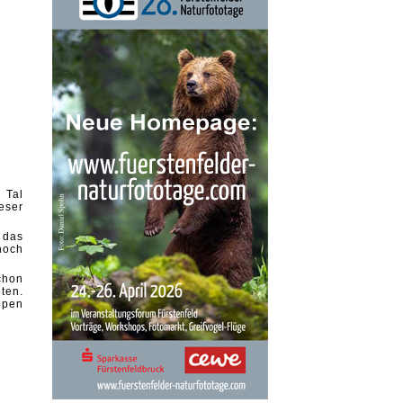
 Tal
eser
 das
noch
chon
ten.
ppen