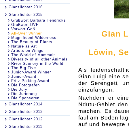
Glanzlichter 2016
Glanzlichter 2015
Grußwort Barbara Hendricks
Grußwort DVF
Vorwort GdN
Gian Lu
All-Over Winner
Magnificent Wilderness
The Beauty of Plants
Nature as Art
Löwin, Se
Artists on Wings
The World of Mammals
Diversity of all other Animals
River Scenery in the World
The Big Five
Als leidenschaftl
Junior-Award Winner
Gian Luigi eine se
Junior-Award
Fritz Pölking-Award
der Serengeti, u
Die Fotografen
einzufangen.
Die Jury
Die Jurierung
Nachdem er eine
Die Sponsoren
Ndutu-Gebiet den 
Glanzlichter 2014
machen. Es dauert
Glanzlichter 2013
faul am Boden lag
Glanzlichter 2012
auf und bewegte s
Glanzlichter 2011