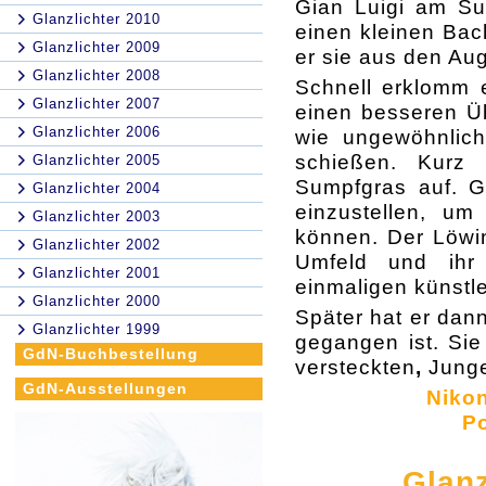
Gian Luigi am Sum
Glanzlichter 2010
einen kleinen Bac
Glanzlichter 2009
er sie aus den Au
Glanzlichter 2008
Schnell erklomm 
Glanzlichter 2007
einen besseren Üb
Glanzlichter 2006
wie ungewöhnlich
schießen. Kurz
Glanzlichter 2005
Sumpfgras auf. G
Glanzlichter 2004
einzustellen, u
Glanzlichter 2003
können. Der Löwin
Glanzlichter 2002
Umfeld und ihr
Glanzlichter 2001
einmaligen künstl
Glanzlichter 2000
Später hat er dan
Glanzlichter 1999
gegangen ist. Sie
GdN-Buchbestellung
versteckten
,
Junge
GdN-Ausstellungen
Nikon
Po
Glanz