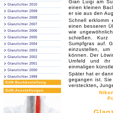
Gian Luigi am Sum
Glanzlichter 2010
einen kleinen Bac
Glanzlichter 2009
er sie aus den Au
Glanzlichter 2008
Schnell erklomm 
Glanzlichter 2007
einen besseren Üb
Glanzlichter 2006
wie ungewöhnlich
schießen. Kurz
Glanzlichter 2005
Sumpfgras auf. G
Glanzlichter 2004
einzustellen, u
Glanzlichter 2003
können. Der Löwin
Glanzlichter 2002
Umfeld und ihr
Glanzlichter 2001
einmaligen künstl
Glanzlichter 2000
Später hat er dan
Glanzlichter 1999
gegangen ist. Sie
GdN-Buchbestellung
versteckten
,
Junge
GdN-Ausstellungen
Nikon
Po
Glanz