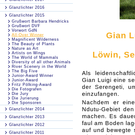
Glanzlichter 2016
Glanzlichter 2015
Grußwort Barbara Hendricks
Grußwort DVF
Vorwort GdN
Gian Lu
All-Over Winner
Magnificent Wilderness
The Beauty of Plants
Nature as Art
Löwin, Se
Artists on Wings
The World of Mammals
Diversity of all other Animals
River Scenery in the World
The Big Five
Als leidenschaftl
Junior-Award Winner
Gian Luigi eine se
Junior-Award
Fritz Pölking-Award
der Serengeti, u
Die Fotografen
einzufangen.
Die Jury
Die Jurierung
Nachdem er eine
Die Sponsoren
Ndutu-Gebiet den 
Glanzlichter 2014
machen. Es dauert
Glanzlichter 2013
faul am Boden lag
Glanzlichter 2012
auf und bewegte s
Glanzlichter 2011