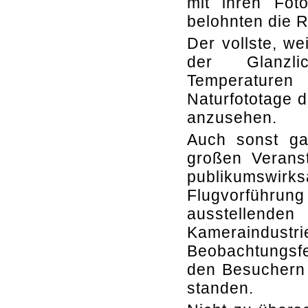
mit ihren Fo
belohnten die 
Der vollste, we
der Glanzli
Temperature
Naturfototage d
anzusehen.
Auch sonst ga
großen Veranst
publikumswirks
Flugvorführun
ausstellend
Kamerain
Beobachtungsfe
den Besuchern 
standen.