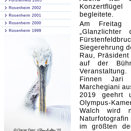
Fürstenfeld 2003
Konzertflüge
Rosenheim 2002
begleitete.
Rosenheim 2001
Am Freitag s
Rosenheim 2000
„Glanzlichter
Rosenheim 1999
Fürstenfeldbru
Siegerehrung d
Rau, Präsident
auf der Bühn
Veranstaltung
Finnen Jari 
Marchegiani aus
2019 geehrt 
Olympus-Kamera
Walch wird m
Naturfotografi
im größten deu