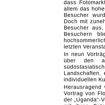
dass Fotomarkt
allem das hohe
Besucher wurd
Doch mit zuneh
Besucher aus,
Besuchern bl
hochsommerlic
letzten Veranst
In neun Vorträ
über den afr
südostasiati
Landschaften, 
individuellen 
Herausragend 
Vortrag von Fl
der „Uganda“-Vo