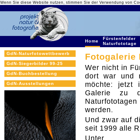
Wenn Sie diese Website nutzen, stimmen Sie der Verwendung von Co
Fürstenfelder
Home
Naturfototage
GdN-Naturfotowettbewerb
Fotogalerie
GdN-Siegerbilder 99-25
Wer nicht in Fü
GdN-Buchbestellung
dort war und 
möchte: jetzt 
GdN-Ausstellungen
Galerie zu d
Naturfototage
werden.
Und zwar auf d
seit 1999 alle 
Unt