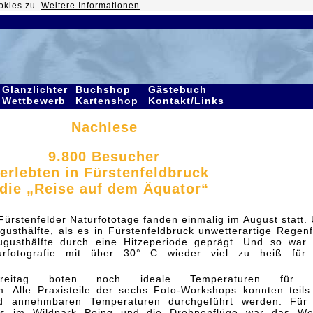
okies zu.
Weitere Informationen
Glanzlichter
Buchshop
Gästebuch
Wettbewerb
Kartenshop
Kontakt/Links
Nachlese
9.800 Besucher
erlebten in Fürstenfeldbruck
die „Reise auf dem Äquator“
 Fürstenfelder Naturfototage fanden einmalig im August statt.
usthälfte, als es in Fürstenfeldbruck unwetterartige Regenf
ugusthälfte durch eine Hitzeperiode geprägt. Und so war
rfotografie mit über 30° C wieder viel zu heiß für 
reitag boten noch ideale Temperaturen für 
. Alle Praxisteile der sechs Foto-Workshops konnten teils
 annehmbaren Temperaturen durchgeführt werden. Für 
ops im Wildpark Poing und die Drohnenflüge war das We