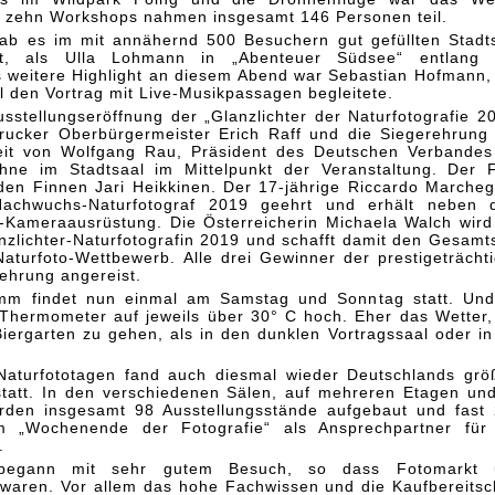
en zehn Workshops nahmen insgesamt 146 Personen teil.
b es im mit annähernd 500 Besuchern gut gefüllten Stadt
t, als Ulla Lohmann in „Abenteuer Südsee“ entlang 
s weitere Highlight an diesem Abend war Sebastian Hofmann,
 den Vortrag mit Live-Musikpassagen begleitete.
sstellungseröffnung der „Glanzlichter der Naturfotografie 2
rucker Oberbürgermeister Erich Raff und die Siegerehrung
it von Wolfgang Rau, Präsident des Deutschen Verbandes
hne im Stadtsaal im Mittelpunkt der Veranstaltung. Der F
den Finnen Jari Heikkinen. Der 17-jährige Riccardo Marcheg
 Nachwuchs-Naturfotograf 2019 geehrt und erhält neben
-Kameraausrüstung. Die Österreicherin Michaela Walch wird
nzlichter-Naturfotografin 2019 und schafft damit den Gesamt
aturfoto-Wettbewerb. Alle drei Gewinner der prestigeträcht
ehrung angereist.
mm findet nun einmal am Samstag und Sonntag statt. Un
Thermometer auf jeweils über 30° C hoch. Eher das Wetter
iergarten zu gehen, als in den dunklen Vortragssaal oder in
Naturfototagen fand auch diesmal wieder Deutschlands grö
 statt. In den verschiedenen Sälen, auf mehreren Etagen un
rden insgesamt 98 Ausstellungsstände aufgebaut und fast
m „Wochenende der Fotografie“ als Ansprechpartner für
.
begann mit sehr gutem Besuch, so dass Fotomarkt 
t waren. Vor allem das hohe Fachwissen und die Kaufbereitsc