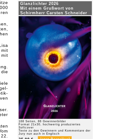
itze
Glanzlichter 2026
000
Mit einem Grußwort von
uren
Schirmherr Carsten Schneider
hen,
ten,
hen
Lisa
 mit
mit
ung.
die
iele
el-
tik-
iven
ser.
eter
168 Seiten, 86 Gewinnerbilder
Format 21x30, hochwertig produziertes
ten
Softcover
 Vom
Texte zu den Gewinnern und Kommentare der
Jury nun auch in Englisch
22.