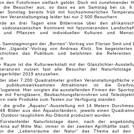
n den Fotofirmen vielfach gelobt. Doch mit zunehmender H
g die Besucher aus, so dass es am Samstag bei ca. 6.
er Sonntag bereits früh mit hochsommerlichen Temperat
zten Veranstaltungstag leider bei nur 2.500 Besuchern.
de an drei Tagen eine Bilderreise über den afrikanisc
südostasiatischen Kontinent mit faszinierenden Landschaf
en und Pflanzen und individuellen Kulturen und Mensc
Samstagmorgen der „Borneo“-Vortrag von Florian Smit und 
der „Uganda“-Vortrag von Andreas Klotz. Sie begeisterten
chichten das Publikum und belohnten die Referenten 
s.
te Raum ist die Kulturwerkstatt mit der Glanzlichter-Ausstell
raturen nutzen fast alle Besucher der Naturfototage 
iegerbilder 2019 anzusehen.
der über 7.200 Quadratmeter großen Veranstaltungsfläche v
r publikumswirksamsten Attraktionen ist die Greifvog
lugwiese. Hier sorgten die ausstellenden Firmen der Sportop
e mit Ferngläsern, Beobachtungsfernrohren und Teleobjekt
ern viele Produkte zum Testen zur Verfügung standen.
r die große „Äquator“-Ausstellung mit 14 Metern Durchmes
48 Bilder aus den Äquatorländern, jeweils einen Quadratm
 Outdoor-tauglichem Alu-Dibond produziert wurden.
ürstenfelder Naturfototage dann, nach der angekündig
ina auf Mitte Mai, immer in der zweiten Aprilhälfte statt.
dann die „Lebensräume der Natur“ das Thema auf den 