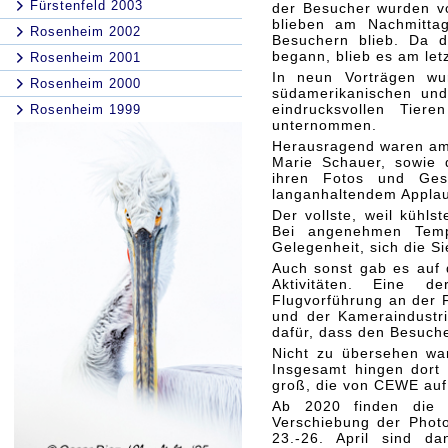
Fürstenfeld 2003
der Besucher wurden vo
blieben am Nachmitta
Rosenheim 2002
Besuchern blieb. Da d
begann, blieb es am let
Rosenheim 2001
In neun Vorträgen wur
Rosenheim 2000
südamerikanischen und 
eindrucksvollen Tier
Rosenheim 1999
unternommen.
Herausragend waren am 
Marie Schauer, sowie 
ihren Fotos und Ges
langanhaltendem Applau
Der vollste, weil kühls
Bei angenehmen Tempe
Gelegenheit, sich die S
Auch sonst gab es auf 
Aktivitäten. Eine de
Flugvorführung an der F
und der Kameraindustri
dafür, dass den Besuch
Nicht zu übersehen wa
Insgesamt hingen dort 
groß, die von CEWE auf
Ab 2020 finden die F
Verschiebung der Photok
23.-26. April sind 