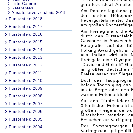
Foto-Galerie
geradezu ideal. An all
Referenten
Am Donnerstagabend ga
Ausstellerverzeichnis 2019
den ersten Höhepunk
Fürstenfeld 2018
Feuergürtels reiste. Da
am großen Konzertflügel
Fürstenfeld 2017
Am Freitag stand die Au
Fürstenfeld 2016
durch den Fürstenfeldb
Gewinner in Anwesenhe
Fürstenfeld 2015
Fotografie, auf der Bü
Fürstenfeld 2014
Pölking Award geht an 
aus Italien wird als
Fürstenfeld 2013
Preisgeld eine Olympus
„David und Goliath“ Gla
Fürstenfeld 2012
im größten deutschen N
Fürstenfeld 2011
Preise waren zur Sieger
Doch das Hauptprogra
Fürstenfeld 2010
beiden Tagen ging das 
Fürstenfeld 2009
in die Berge oder den B
warmen Fotomarktsäle.
Fürstenfeld 2008
Auf den Fürstenfelder 
Fürstenfeld 2007
öffentlicher Fotomarkt
großen Freigelände wu
Fürstenfeld 2006
Mitarbeiter standen a
Fürstenfeld 2005
Besucher zur Verfügung
Der Samstagmorgen 
Fürstenfeld 2004
Vortragssaal gut gefüll