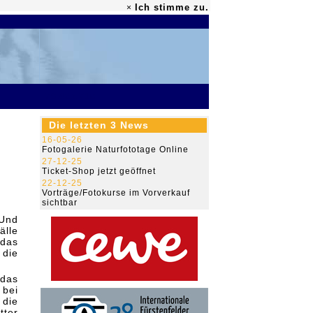
Ich stimme zu.
×
79.465.718
Die letzten 3 News
16-05-26
Fotogalerie Naturfototage Online
27-12-25
Ticket-Shop jetzt geöffnet
22-12-25
Vorträge/Fotokurse im Vorverkauf
sichtbar
 Und
älle
 das
die
das
 bei
die
tter