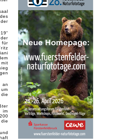
saal
des
 der
019“
 der
 für
ritz
iani
 dem
 mit
sieg
igen
d an
, um
 die
ßter
d im
 200
 die
und
haft