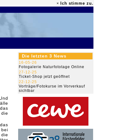
Ich stimme zu.
×
79.508.132
Die letzten 3 News
16-05-26
Fotogalerie Naturfototage Online
27-12-25
Ticket-Shop jetzt geöffnet
22-12-25
Vorträge/Fotokurse im Vorverkauf
sichtbar
 Und
älle
 das
die
das
 bei
die
tter