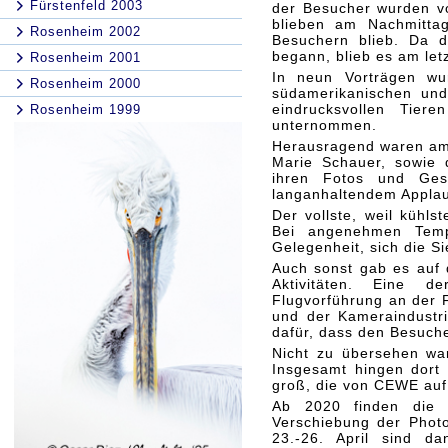
Fürstenfeld 2003
der Besucher wurden vo
blieben am Nachmitta
Rosenheim 2002
Besuchern blieb. Da d
begann, blieb es am let
Rosenheim 2001
In neun Vorträgen wur
Rosenheim 2000
südamerikanischen und 
eindrucksvollen Tier
Rosenheim 1999
unternommen.
Herausragend waren am 
Marie Schauer, sowie 
ihren Fotos und Ges
langanhaltendem Applau
Der vollste, weil kühls
Bei angenehmen Tempe
Gelegenheit, sich die S
Auch sonst gab es auf 
Aktivitäten. Eine de
Flugvorführung an der F
und der Kameraindustri
dafür, dass den Besuch
Nicht zu übersehen wa
Insgesamt hingen dort 
groß, die von CEWE auf
Ab 2020 finden die F
Verschiebung der Photok
23.-26. April sind 