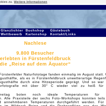
okies zu.
Weitere Informationen
Glanzlichter
Buchshop
Gästebuch
Wettbewerb
Kartenshop
Kontakt/Links
Nachlese
9.800 Besucher
erlebten in Fürstenfeldbruck
die „Reise auf dem Äquator“
 Fürstenfelder Naturfototage fanden einmalig im August statt.
usthälfte, als es in Fürstenfeldbruck unwetterartige Regenf
ugusthälfte durch eine Hitzeperiode geprägt. Und so war
rfotografie mit über 30° C wieder viel zu heiß für 
reitag boten noch ideale Temperaturen für 
. Alle Praxisteile der sechs Foto-Workshops konnten teils
 annehmbaren Temperaturen durchgeführt werden. Für 
ops im Wildpark Poing und die Drohnenflüge war das We