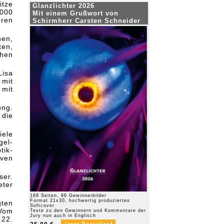
itze
Glanzlichter 2026
000
Mit einem Grußwort von
uren
Schirmherr Carsten Schneider
hen,
ten,
hen
Lisa
 mit
mit
ung.
die
iele
el-
tik-
iven
ser.
eter
168 Seiten, 86 Gewinnerbilder
Format 21x30, hochwertig produziertes
ten
Softcover
 Vom
Texte zu den Gewinnern und Kommentare der
Jury nun auch in Englisch
22.