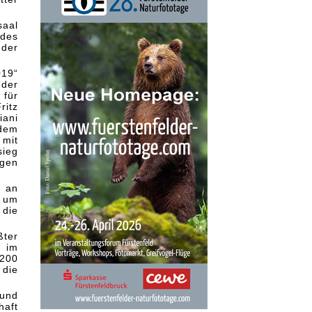
saal
des
 der
019“
 der
 für
ritz
iani
 dem
 mit
sieg
igen
d an
, um
 die
ßter
d im
 200
 die
und
haft