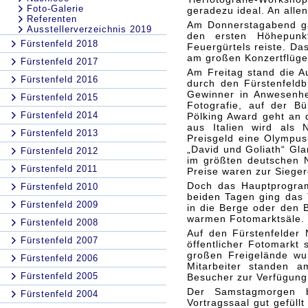
Foto-Galerie
geradezu ideal. An all
Referenten
Am Donnerstagabend ga
Ausstellerverzeichnis 2019
den ersten Höhepunk
Fürstenfeld 2018
Feuergürtels reiste. Da
am großen Konzertflügel
Fürstenfeld 2017
Am Freitag stand die Au
Fürstenfeld 2016
durch den Fürstenfeldb
Gewinner in Anwesenhe
Fürstenfeld 2015
Fotografie, auf der Bü
Fürstenfeld 2014
Pölking Award geht an 
aus Italien wird als
Fürstenfeld 2013
Preisgeld eine Olympus
„David und Goliath“ Gla
Fürstenfeld 2012
im größten deutschen N
Fürstenfeld 2011
Preise waren zur Sieger
Doch das Hauptprogra
Fürstenfeld 2010
beiden Tagen ging das 
Fürstenfeld 2009
in die Berge oder den B
warmen Fotomarktsäle.
Fürstenfeld 2008
Auf den Fürstenfelder 
Fürstenfeld 2007
öffentlicher Fotomarkt
großen Freigelände wu
Fürstenfeld 2006
Mitarbeiter standen a
Fürstenfeld 2005
Besucher zur Verfügung
Der Samstagmorgen 
Fürstenfeld 2004
Vortragssaal gut gefüll