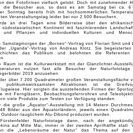
n den Fotofirmen vielfach gelobt. Doch mit zunehmender H
g die Besucher aus, so dass es am Samstag bei ca. 6.
er Sonntag bereits früh mit hochsommerlichen Temperat
zten Veranstaltungstag leider bei nur 2.500 Besuchern.
de an drei Tagen eine Bilderreise über den afrikanisc
südostasiatischen Kontinent mit faszinierenden Landschaf
en und Pflanzen und individuellen Kulturen und Mensc
Samstagmorgen der „Borneo“-Vortrag von Florian Smit und 
der „Uganda“-Vortrag von Andreas Klotz. Sie begeisterten
chichten das Publikum und belohnten die Referenten 
s.
te Raum ist die Kulturwerkstatt mit der Glanzlichter-Ausstell
raturen nutzen fast alle Besucher der Naturfototage 
iegerbilder 2019 anzusehen.
der über 7.200 Quadratmeter großen Veranstaltungsfläche v
r publikumswirksamsten Attraktionen ist die Greifvog
lugwiese. Hier sorgten die ausstellenden Firmen der Sportop
e mit Ferngläsern, Beobachtungsfernrohren und Teleobjekt
ern viele Produkte zum Testen zur Verfügung standen.
r die große „Äquator“-Ausstellung mit 14 Metern Durchmes
48 Bilder aus den Äquatorländern, jeweils einen Quadratm
 Outdoor-tauglichem Alu-Dibond produziert wurden.
ürstenfelder Naturfototage dann, nach der angekündig
ina auf Mitte Mai, immer in der zweiten Aprilhälfte statt.
dann die „Lebensräume der Natur“ das Thema auf den 