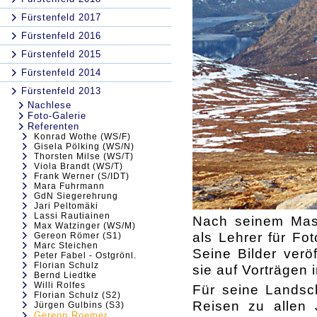
Fürstenfeld 2017
Fürstenfeld 2016
Fürstenfeld 2015
Fürstenfeld 2014
Fürstenfeld 2013
Nachlese
Foto-Galerie
Referenten
Konrad Wothe (WS/F)
Gisela Pölking (WS/N)
Thorsten Milse (WS/T)
Viola Brandt (WS/T)
Frank Werner (S/IDT)
Mara Fuhrmann
GdN Siegerehrung
Jari Peltomäki
Lassi Rautiainen
Nach seinem Masc
Max Watzinger (WS/M)
als Lehrer für Fo
Gereon Römer (S1)
Marc Steichen
Seine Bilder verö
Peter Fabel - Ostgrönl.
Florian Schulz
sie auf Vorträgen 
Bernd Liedtke
Willi Rolfes
Für seine Landsch
Florian Schulz (S2)
Reisen zu allen
Jürgen Gulbins (S3)
Gereon Roemer