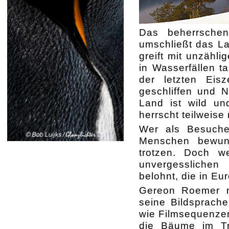
Das beherrsche
umschließt das La
greift mit unzähl
in Wasserfällen t
der letzten Eis
geschliffen und 
Land ist wild un
herrscht teilweis
Wer als Besuch
Menschen bewun
trotzen. Doch w
unvergesslichen
belohnt, die in E
Gereon Roemer nut
seine Bildsprache
wie Filmsequenzen
die Bäume im Tr