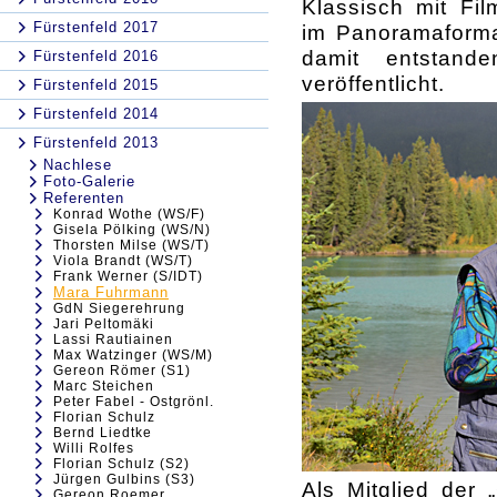
Klassisch mit Fi
Fürstenfeld 2017
im Panoramaformat
damit entstand
Fürstenfeld 2016
veröffentlicht.
Fürstenfeld 2015
Fürstenfeld 2014
Fürstenfeld 2013
Nachlese
Foto-Galerie
Referenten
Konrad Wothe (WS/F)
Gisela Pölking (WS/N)
Thorsten Milse (WS/T)
Viola Brandt (WS/T)
Frank Werner (S/IDT)
Mara Fuhrmann
GdN Siegerehrung
Jari Peltomäki
Lassi Rautiainen
Max Watzinger (WS/M)
Gereon Römer (S1)
Marc Steichen
Peter Fabel - Ostgrönl.
Florian Schulz
Bernd Liedtke
Willi Rolfes
Florian Schulz (S2)
Jürgen Gulbins (S3)
Als Mitglied der „
Gereon Roemer