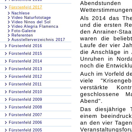
Abendstunde
Fürstenfeld 2017
Wetterstimmungen
Nachlese
Als 2014 das The
Video Naturfototage
Video Ninos del Sol
und die ersten Ref
Video Alegria Flamenca
den Anrainer-Staa
Foto-Galerie
Referenten
waren die belieb
Ausstellerverzeichnis 2017
Laufe der vier Jah
Fürstenfeld 2016
die Anschläge in 
Fürstenfeld 2015
Unruhen in Norda
Fürstenfeld 2014
noch die Entwicklu
Fürstenfeld 2013
Auch im Vorfeld de
Fürstenfeld 2012
viele "Kriseng
Fürstenfeld 2011
verstärkte Kon
Fürstenfeld 2010
geschlossene Ma
Fürstenfeld 2009
Abend".
Fürstenfeld 2008
Das diesjährige
Fürstenfeld 2007
einem beeindruc
an den vier Tage
Fürstenfeld 2006
Veranstaltungsf
Fürstenfeld 2005