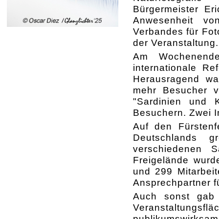
Bürgermeister Er
Anwesenheit vo
Verbandes für Foto
der Veranstaltung.
Am Wochenende 
internationale R
Herausragend war
mehr Besucher ve
"Sardinien und K
Besuchern. Zwei I
Auf den Fürstenf
Deutschlands gr
verschiedenen 
Freigelände wurd
und 299 Mitarbei
Ansprechpartner f
Auch sonst gab 
Veranstaltun
publikumswirks