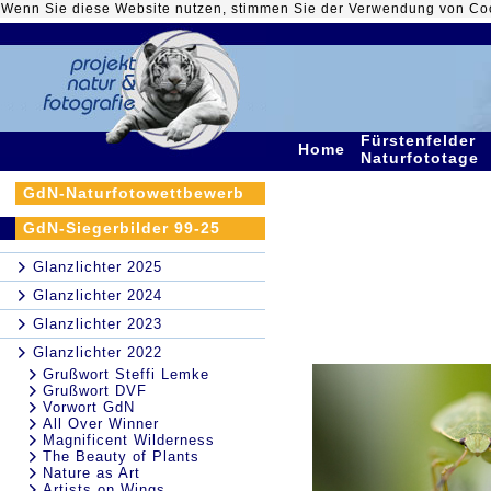
Wenn Sie diese Website nutzen, stimmen Sie der Verwendung von Co
Fürstenfelder
Home
Naturfototage
GdN-Naturfotowettbewerb
GdN-Siegerbilder 99-25
Glanzlichter 2025
Glanzlichter 2024
Glanzlichter 2023
Glanzlichter 2022
Grußwort Steffi Lemke
Grußwort DVF
Vorwort GdN
All Over Winner
Magnificent Wilderness
The Beauty of Plants
Nature as Art
Artists on Wings