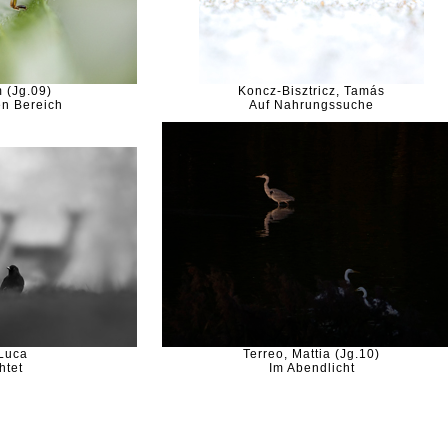
 (Jg.09)
Koncz-Bisztricz, Tamás
en Bereich
Auf Nahrungssuche
 Luca
Terreo, Mattia (Jg.10)
htet
Im Abendlicht