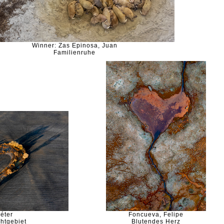
Winner: Zas Epinosa, Juan
Familienruhe
éter
Foncueva, Felipe
htgebiet
Blutendes Herz