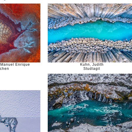
 Manuel Enrique
Kuhn, Judith
ochen
Studlagil