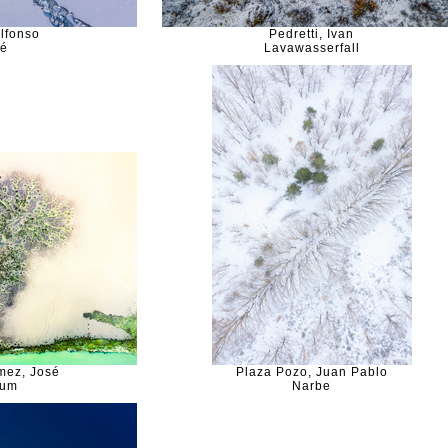
Alfonso
Pedretti, Ivan
lé
Lavawasserfall
mez, José
Plaza Pozo, Juan Pablo
aum
Narbe