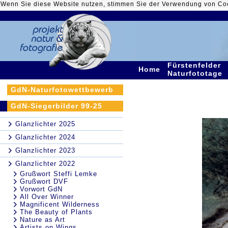
Wenn Sie diese Website nutzen, stimmen Sie der Verwendung von Co
Fürstenfelder
Home
Naturfototage
GdN-Naturfotowettbewerb
GdN-Siegerbilder 99-25
Glanzlichter 2025
Glanzlichter 2024
Glanzlichter 2023
Glanzlichter 2022
Grußwort Steffi Lemke
Grußwort DVF
Vorwort GdN
All Over Winner
Magnificent Wilderness
The Beauty of Plants
Nature as Art
Artists on Wings