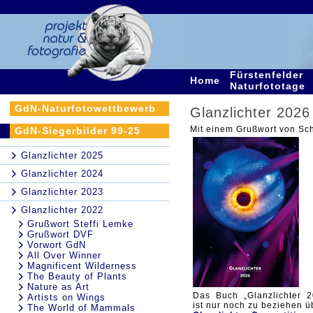
Fürstenfelder
Home
Naturfototage
GdN-Naturfotowettbewerb
Glanzlichter 2026
Mit einem Grußwort von Sc
GdN-Siegerbilder 99-25
Glanzlichter 2025
Glanzlichter 2024
Glanzlichter 2023
Glanzlichter 2022
Grußwort Steffi Lemke
Grußwort DVF
Vorwort GdN
All Over Winner
Magnificent Wilderness
The Beauty of Plants
Nature as Art
Das Buch „Glanzlichter 2
Artists on Wings
ist nur noch zu beziehen ü
The World of Mammals