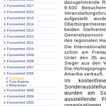
dazugehörende R
Fürstenfeld 2017
9.500 Besuchern
Fürstenfeld 2016
Veranstaltungsf
aufgestellt wu
Fürstenfeld 2015
Oberbürgermeister
Fürstenfeld 2014
beiden Stellvert
Fürstenfeld 2013
Generalsponsors F
Fürstenfeld 2012
des regionalen Ha
Fürstenfeld 2011
Die International
Fürstenfeld 2010
schon am Freit
Fürstenfeld 2009
Unter den 35 au
Fürstenfeld 2008
Sieger aus den V
Fürstenfeld 2007
Dia-Vortragspro
Amerika verkauft.
Fürstenfeld 2006
Nachlese
Im kostenfr
Foto-Galerie
Referenten
Sonderausstel
Fürstenfeld 2005
wurden am Sa
Fürstenfeld 2004
ausstellende F
Fürstenfeld 2003
organisatione