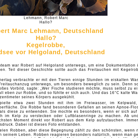
Lehmann, Robert Marc
Hallo?
ert Marc Lehmann, Deutschland
Hallo?
Kegelrobbe,
dsee vor Helgoland, Deutschland
mteam war Robert auf Helgoland unterwegs, um eine Dokumentation 
n. Teil dieser Geschichte sollte auch das Freitauchen mit Kegelro
ertag verbrachte er mit den Tieren einige Stunden im eiskalten Was
Freitauchanzug unterwegs, um besonders beweglich zu sein. Denn s
oßes Vorbild, sagte: „Wer Fische studieren möchte, muss selbst zu e
all eben zur Robbe, und so fühlte er sich auch. Und das 16°C kalte Wa
tzentimeter seines Körpers ausgekühlt.
ielte etwa zwei Stunden mit ihm im Freiwasser, im Kelpwald
erfläche. Die Robbe fand besonderen Gefallen an seinen Apnoe-Flo
ls diese zu entwenden. Sie mochte es besonders, wenn er sich auf
ch im Kelp zu verstecken oder Luftblasenringe zu machen. Ab un
chsten Moment direkt vor Robert aus dem Kelp aufzutauchen. Immer
sdruck. Dabei ist dieses Foto entstanden.
elen Robben, aber diese Begegnung zählt zu den schönsten, wenn n
in seinem Leben. Robben reagieren besonders natürlich, wenn man g