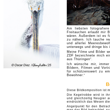
Am liebsten fotografie
Freitauchen erlaubt mir 
wären. Außerdem ist es f
zu nähern. Ich tauche re
und allerlei Meeresbewo
unterwegs und dringe bis 
Meine Filme und Bilder we
ZDF bezeichnete mich ein
aus Thüringen“.
Ich wünsche mir, immer 
Bildern, Filmen und Vort
für schützenswert zu em
Bewohner
.“
B
Diese Bildkomposition ist m
Die Kegelrobbe wird in ih
und gleichzeitig Neugier a
eindrücklich das Wesen die
Angelpunkt für den Betra
man das Bild betrachtet, s