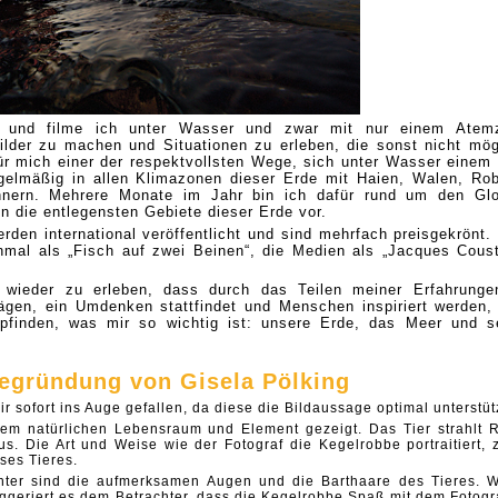
re und filme ich unter Wasser und zwar mit nur einem Atem
Bilder zu machen und Situationen zu erleben, die sonst nicht mög
ür mich einer der respektvollsten Wege, sich unter Wasser einem 
gelmäßig in allen Klimazonen dieser Erde mit Haien, Walen, Ro
hnern. Mehrere Monate im Jahr bin ich dafür rund um den Gl
in die entlegensten Gebiete dieser Erde vor.
rden international veröffentlicht und sind mehrfach preisgekrönt.
mal als „Fisch auf zwei Beinen“, die Medien als „Jacques Cous
wieder zu erleben, dass durch das Teilen meiner Erfahrunge
rägen, ein Umdenken stattfindet und Menschen inspiriert werden,
pfinden, was mir so wichtig ist: unsere Erde, das Meer und s
egründung von Gisela Pölking
ir sofort ins Auge gefallen, da diese die Bildaussage optimal unterstüt
rem natürlichen Lebensraum und Element gezeigt. Das Tier strahlt 
us. Die Art und Weise wie der Fotograf die Kegelrobbe portraitiert, z
ses Tieres.
chter sind die aufmerksamen Augen und die Barthaare des Tieres. 
uggeriert es dem Betrachter, dass die Kegelrobbe Spaß mit dem Fotogr