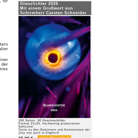
 für
Glanzlichter 2026
Mit einem Grußwort von
Schirmherr Carsten Schneider
tern
lter
iner
 der
eres
168 Seiten, 86 Gewinnerbilder
Format 21x30, hochwertig produziertes
Softcover
Texte zu den Gewinnern und Kommentare der
Jury nun auch in Englisch