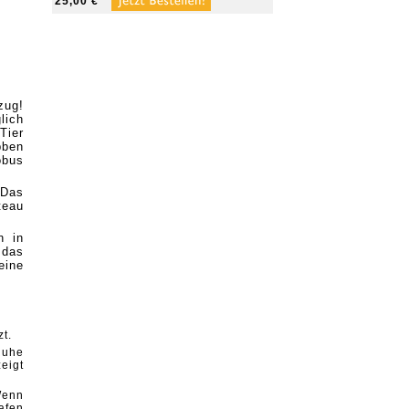
25,00 €
zug!
lich
Tier
bben
obus
 Das
teau
n in
 das
eine
zt.
Ruhe
eigt
Wenn
afen