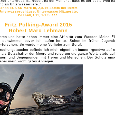
zug unterwegs ist. Robert ist der Meinung, dass es der beste Weg ist,
ng an Unterwassertiere..“
anon EOS 5D Mark III, 2,8/16-35mm bei 16mm,
Unterwassergehäuse, Unterwasserblitzgeräte,
ISO 640, f 11, 1/125 sec.
Fritz Pölking-Award 2015
Robert Marc Lehmann
oren und hatte schon immer eine Affinität zum Wasser. Meine El
te schwimmen bevor ich laufen lernte. Schon im frühen Jugenda
erforschen. So wurde meine Vorliebe zum Beruf.
rschungstaucher befinde ich mich eigentlich immer irgendwo auf e
h als Botschafter der Meere und reise um die ganze Welt, stets auf
uern und Begegnungen mit Tieren und Menschen. Der Schutz uns
abei mein wichtigstes Anliegen.