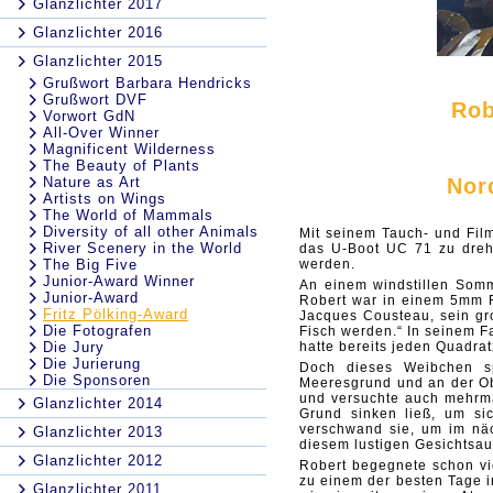
Glanzlichter 2017
Glanzlichter 2016
Glanzlichter 2015
Grußwort Barbara Hendricks
Grußwort DVF
Rob
Vorwort GdN
All-Over Winner
Magnificent Wilderness
The Beauty of Plants
Nature as Art
Nor
Artists on Wings
The World of Mammals
Diversity of all other Animals
Mit seinem Tauch- und Fil
River Scenery in the World
das U-Boot UC 71 zu drehe
The Big Five
werden.
Junior-Award Winner
An einem windstillen Somm
Junior-Award
Robert war in einem 5mm 
Fritz Pölking-Award
Jacques Cousteau, sein gr
Die Fotografen
Fisch werden.“ In seinem F
Die Jury
hatte bereits jeden Quadra
Die Jurierung
Doch dieses Weibchen sp
Die Sponsoren
Meeresgrund und an der Ob
und versuchte auch mehrma
Glanzlichter 2014
Grund sinken ließ, um si
verschwand sie, um im nä
Glanzlichter 2013
diesem lustigen Gesichtsau
Glanzlichter 2012
Robert begegnete schon vi
zu einem der besten Tage 
Glanzlichter 2011