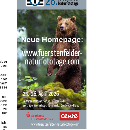
über
bben
ser.
chon
inem
sser
, am
ssen
 den
d zu
 mit
icht
enau