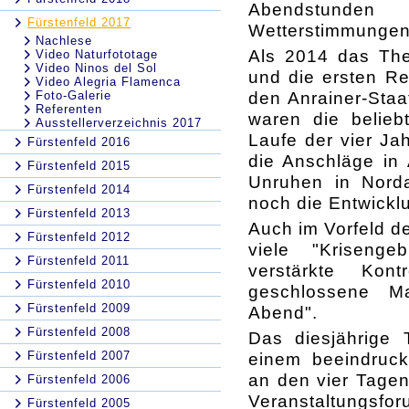
Abendstunde
Fürstenfeld 2017
Wetterstimmungen
Nachlese
Als 2014 das The
Video Naturfototage
Video Ninos del Sol
und die ersten Ref
Video Alegria Flamenca
den Anrainer-Staa
Foto-Galerie
Referenten
waren die belieb
Ausstellerverzeichnis 2017
Laufe der vier Jah
Fürstenfeld 2016
die Anschläge in 
Fürstenfeld 2015
Unruhen in Norda
Fürstenfeld 2014
noch die Entwicklu
Fürstenfeld 2013
Auch im Vorfeld de
Fürstenfeld 2012
viele "Kriseng
Fürstenfeld 2011
verstärkte Kon
Fürstenfeld 2010
geschlossene Ma
Fürstenfeld 2009
Abend".
Fürstenfeld 2008
Das diesjährige
Fürstenfeld 2007
einem beeindruc
an den vier Tage
Fürstenfeld 2006
Veranstaltungsf
Fürstenfeld 2005