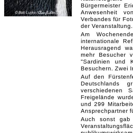
Bürgermeister Er
Anwesenheit vo
Verbandes für Foto
der Veranstaltung.
Am Wochenende 
internationale R
Herausragend war
mehr Besucher ve
"Sardinien und K
Besuchern. Zwei I
Auf den Fürstenf
Deutschlands gr
verschiedenen 
Freigelände wurd
und 299 Mitarbei
Ansprechpartner f
Auch sonst gab 
Veranstaltun
publikumswirks