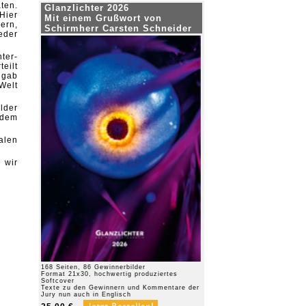
ten.
Glanzlichter 2026
Hier
Mit einem Grußwort von
ern,
Schirmherr Carsten Schneider
eder
ter-
eilt
g gab
Welt
lder
 dem
nalen
 wir
168 Seiten, 86 Gewinnerbilder
Format 21x30, hochwertig produziertes
Softcover
Texte zu den Gewinnern und Kommentare der
Jury nun auch in Englisch