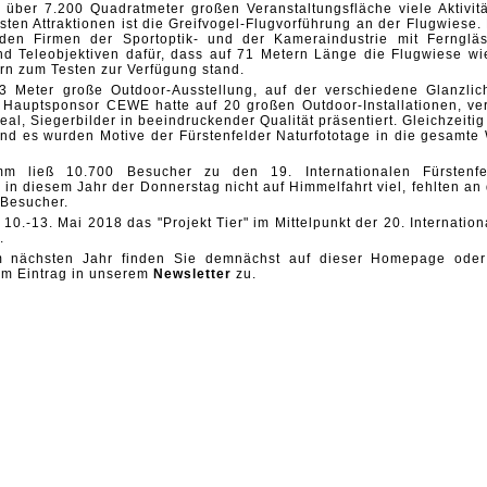
 über 7.200 Quadratmeter großen Veranstaltungsfläche viele Aktivitä
ten Attraktionen ist die Greifvogel-Flugvorführung an der Flugwiese. 
nden Firmen der Sportoptik- und der Kameraindustrie mit Ferngläs
d Teleobjektiven dafür, dass auf 71 Metern Länge die Flugwiese wi
rn zum Testen zur Verfügung stand.
 Meter große Outdoor-Ausstellung, auf der verschiedene Glanzlich
 Hauptsponsor CEWE hatte auf 20 großen Outdoor-Installationen, vert
al, Siegerbilder in beeindruckender Qualität präsentiert. Gleichzeiti
und es wurden Motive der Fürstenfelder Naturfototage in die gesamte 
amm ließ 10.700 Besucher zu den 19. Internationalen Fürstenfe
 in diesem Jahr der Donnerstag nicht auf Himmelfahrt viel, fehlten an
 Besucher.
10.-13. Mai 2018 das "Projekt Tier" im Mittelpunkt der 20. Internatio
.
m nächsten Jahr finden Sie demnächst auf dieser Homepage oder
em Eintrag in unserem
Newsletter
zu.