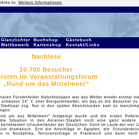
okies zu.
Weitere Informationen
Glanzlichter
Buchshop
Gästebuch
Wettbewerb
Kartenshop
Kontakt/Links
Nachlese
10.700 Besucher
eisten im Veranstaltungsforum
„Rund um das Mittelmeer“
onalen Fürstenfelder Naturfototagen war das Wetter wieder einmal vie
 schwülen 24° C eher Biergartenwetter, als das es die Besucher zu
 Stadtsaal zog. Nur in den späten Abendstunden kam es manchma
ungen.
d um das Mittelmeer" festgelegt wurde und die ersten Refere
 die Situation in den Anrainer-Staaten noch eine ganz andere.
 beliebtesten Urlauberländer der Deutschen. Doch im Laufe der vier J
tion dramatisch. Erst die Anschläge in Ägypten, die Schuldenkris
en in Nordafrika, Terroranschläge in Frankreich und dann noch