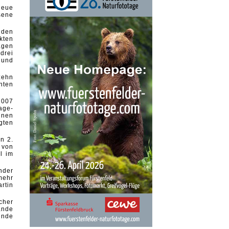
neue
sene
nden
kten
gen
drei
 und
zehn
hten
2007
age-
nnen
gten
n 2.
 von
l im
nder
mehr
rtin
cher
ände
ende