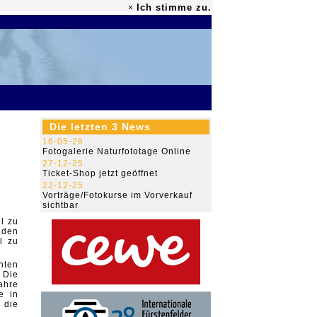
Ich stimme zu.
×
79.469.777
Die letzten 3 News
16-05-26
Fotogalerie Naturfototage Online
27-12-25
Ticket-Shop jetzt geöffnet
22-12-25
Vorträge/Fotokurse im Vorverkauf
sichtbar
l zu
 den
l zu
nten
 Die
ahre
e in
 die