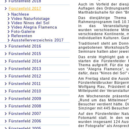
Fürstenfeld 2018
Auch im Vorfeld der diesj
Fürstenfeld 2017
Auflagen des Ordnungsamte
Marthabräuhalle für den "
Nachlese
Das diesjährige Thema
Video Naturfototage
Rahmenprogramm ließ 10.7
Video Ninos del Sol
in das Veranstaltun
Video Alegria Flamenca
wurden verschiedene Mitte
Foto-Galerie
verschiedene Kontinente, m
Referenten
individuellen Kulturen. Ga
Ausstellerverzeichnis 2017
Traditionell steht am Don
Fürstenfeld 2016
angebotenen Workshops/Se
Seminare hatten aber jewei
Fürstenfeld 2015
Das erste Highlight gab e
Fürstenfeld 2014
starten die Fürstenfelder
Thema aufgreift. Für die s
Fürstenfeld 2013
von "Alegria Flamenca", 
dafür, dass "Ninos del Sol
Fürstenfeld 2012
Am Freitag stand die Ausst
Fürstenfeldbrucker Bürger
Fürstenfeld 2011
Wolfgang Rau, Präsident d
Mittelpunkt der Veranstaltu
Fürstenfeld 2010
Am Wochenende präsentier
Fürstenfeld 2009
„Rund um das Mittelmeer“
Besucher verdient hätte. D
Fürstenfeld 2008
Sinzinger mit 445 Besucher
Fürstenfeld 2007
Auf den Fürstenfelder Nat
Fotomarkt statt. In den 
Fürstenfeld 2006
wurden insgesamt 124 Aus
der Fotografie“ als Ansprec
Fürstenfeld 2005