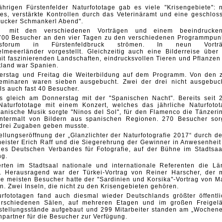
ährigen Fürstenfelder Naturfototage gab es viele "Krisengebiete": 
s, verstärkte Kontrollen durch das Veterinäramt und eine geschlos
Brucker Schmankerl Abend".
 mit den verschiedenen Vorträgen und einem beeindrucke
00 Besucher an den vier Tagen zu den verschiedenen Programmpun
gsforum in Fürstenfeldbruck strömen. In neun Vorträ
lmeeerländer vorgestellt. Gleichzeitig auch eine Bilderreise über 
it faszinierenden Landschaften, eindrucksvollen Tieren und Pflanzen
stland war Spanien.
nerstag und Freitag die Weiterbildung auf dem Programm. Von
den 
minaren waren sieben ausgebucht. Zwei der drei nicht ausgebuc
ls auch fast 40 Besucher.
s gleich am Donnerstag mit der "Spanischen Nacht". Bereits seit 
 Naturfototage mit einem Konzert, welches das jährliche Naturfotot
panische Musik sorgte "Ninos del Sol", für den Flamenco die Tänzeri
untermalt von Bildern aus spanischen Regionen. 270 Besucher sor
" drei Zugaben geben musste.
ellungseröffnung der „Glanzlichter der Naturfotografie 2017“ durch de
meister Erich Raff und die Siegerehrung der Gewinner in Anwesenheit
es Deutschen Verbandes für Fotografie, auf der Bühne im Stadtsaa
ng.
ten im Stadtsaal nationale und internationale Referenten die Lä
. Herausragend war der Türkei-Vortrag von Reiner Harscher, der 
ie meisten Besucher hatte der "Sardinien und Korsika"-Vortrag von Ma
n. Zwei Inseln, die nicht zu den Krisengebieten gehören.
urfototagen fand
auch diesmal wieder Deutschlands größter öffentli
verschiedenen Sälen, auf mehreren Etagen und im großen Freigel
stellungsstände aufgebaut und 299 Mitarbeiter standen am „Wochen
hpartner für die Besucher zur Verfügung.