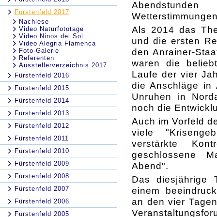
Abendstunde
Fürstenfeld 2017
Wetterstimmungen
Nachlese
Als 2014 das The
Video Naturfototage
Video Ninos del Sol
und die ersten Ref
Video Alegria Flamenca
den Anrainer-Staa
Foto-Galerie
Referenten
waren die belieb
Ausstellerverzeichnis 2017
Laufe der vier Jah
Fürstenfeld 2016
die Anschläge in 
Fürstenfeld 2015
Unruhen in Norda
Fürstenfeld 2014
noch die Entwicklu
Fürstenfeld 2013
Auch im Vorfeld de
Fürstenfeld 2012
viele "Kriseng
Fürstenfeld 2011
verstärkte Kon
Fürstenfeld 2010
geschlossene Ma
Fürstenfeld 2009
Abend".
Fürstenfeld 2008
Das diesjährige
Fürstenfeld 2007
einem beeindruc
an den vier Tage
Fürstenfeld 2006
Veranstaltungsf
Fürstenfeld 2005