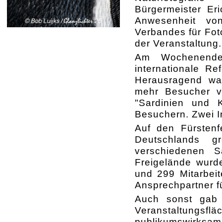
Bürgermeister Er
Anwesenheit vo
Verbandes für Foto
der Veranstaltung.
Am Wochenende 
internationale R
Herausragend war
mehr Besucher ve
"Sardinien und K
Besuchern. Zwei I
Auf den Fürstenf
Deutschlands gr
verschiedenen 
Freigelände wurd
und 299 Mitarbei
Ansprechpartner f
Auch sonst gab 
Veranstaltun
publikumswirks