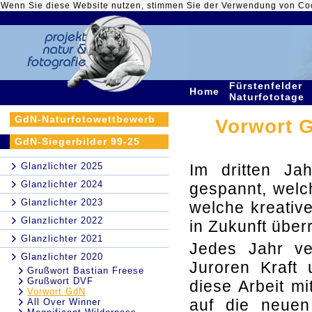
Wenn Sie diese Website nutzen, stimmen Sie der Verwendung von Co
Fürstenfelder
Home
Naturfototage
GdN-Naturfotowettbewerb
Vorwort G
GdN-Siegerbilder 99-25
Glanzlichter 2025
Im dritten Jah
Glanzlichter 2024
gespannt, welc
Glanzlichter 2023
welche kreativ
Glanzlichter 2022
in Zukunft übe
Glanzlichter 2021
Jedes Jahr ve
Glanzlichter 2020
Juroren Kraft
Grußwort Bastian Freese
Grußwort DVF
diese Arbeit mi
Vorwort GdN
auf die neuen 
All Over Winner