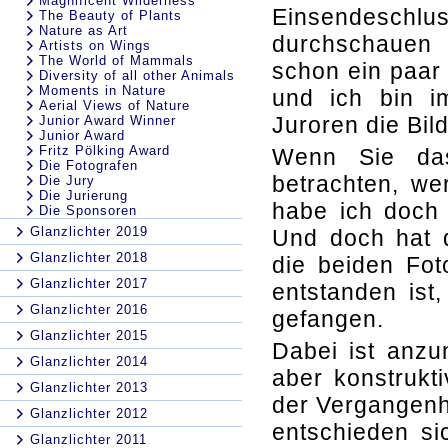
Magnificent Wilderness
Einsendeschlus
The Beauty of Plants
Nature as Art
durchschauen 
Artists on Wings
The World of Mammals
schon ein paar
Diversity of all other Animals
Moments in Nature
und ich bin i
Aerial Views of Nature
Juroren die Bil
Junior Award Winner
Junior Award
Fritz Pölking Award
Wenn Sie das
Die Fotografen
betrachten, we
Die Jury
Die Jurierung
habe ich doch 
Die Sponsoren
Glanzlichter 2019
Und doch hat d
Glanzlichter 2018
die beiden Fot
Glanzlichter 2017
entstanden ist
Glanzlichter 2016
gefangen.
Glanzlichter 2015
Dabei ist anzu
Glanzlichter 2014
aber konstrukt
Glanzlichter 2013
der Vergangenhe
Glanzlichter 2012
entschieden si
Glanzlichter 2011