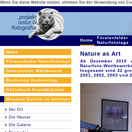
Wenn Sie diese Website nutzen, stimmen Sie der Verwendung von Co
Fürstenfelder
Home
Naturfototage
News
Nature as Art
Ab Dezember 2010 wi
Fürstenfelder Naturfototage
Naturfoto-Wettbewer
Insgesamt sind 32 gro
Glanzlichter Wettbewerb
2001, 2002, 2003 und 2
Buchshop Kartenshop
Gästebuch Kontakt/Links
Museum Galerie im Untertor
Der Ort
Die Häuser
Die Galerie