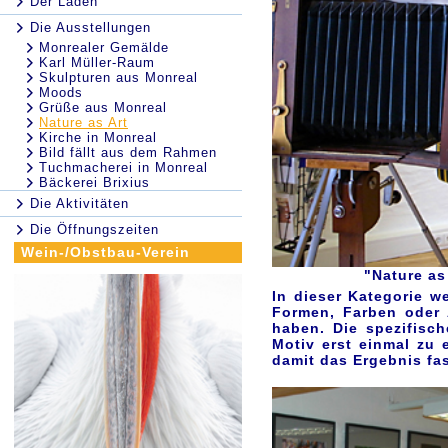
Der Laden
Die Ausstellungen
Monrealer Gemälde
Karl Müller-Raum
Skulpturen aus Monreal
Moods
Grüße aus Monreal
Nature as Art
Kirche in Monreal
Bild fällt aus dem Rahmen
Tuchmacherei in Monreal
Bäckerei Brixius
Die Aktivitäten
Die Öffnungszeiten
Wein-/Obstbau-Verein
"Nature as
In dieser Kategorie w
Formen, Farben oder 
haben. Die spezifisc
Motiv erst einmal zu
damit das Ergebnis fa