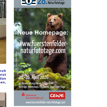
urch
etzt
 das
zen,