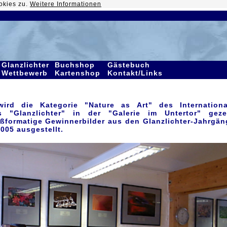
okies zu.
Weitere Informationen
Glanzlichter
Buchshop
Gästebuch
Wettbewerb
Kartenshop
Kontakt/Links
rd die Kategorie "Nature as Art" des Internationa
bs "Glanzlichter" in der "Galerie im Untertor"
geze
ßformatige Gewinnerbilder aus den Glanzlichter-Jahrgä
005 ausgestellt.