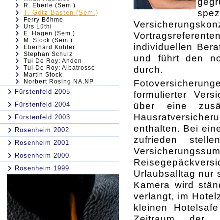
gegr
R. Eberle (Sem.)
spez
T. Götz-Basten (Sem.)
Ferry Böhme
Versicherung
Urs Lüthi
E. Hagen (Sem.)
Vortragsrefere
M. Stock (Sem.)
individuellen Ber
Eberhard Köhler
Stephan Schulz
und führt den no
Tui De Roy: Anden
durch.
Tui De Roy: Albatrosse
Martin Stock
Fotoversicherun
Norbert Rosing NA.NP
Fürstenfeld 2005
formulierter Ver
über eine zusä
Fürstenfeld 2004
Hausratversiche
Fürstenfeld 2003
enthalten. Bei ei
Rosenheim 2002
zufrieden ste
Rosenheim 2001
Versicherungssu
Rosenheim 2000
Reisegepäckvers
Rosenheim 1999
Urlaubsalltag nur
Kamera wird ständ
verlangt, im Hote
kleinen Hotelsaf
Zeitraum der 