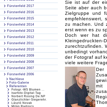
Sie ist auf der e
Fürstenfeld 2017
Seite aber auch b
Fürstenfeld 2016
Zielgruppe und f
empfehlenswert, 
Fürstenfeld 2015
zu machen. Und z
Fürstenfeld 2014
erst wenn es zu sp
Fürstenfeld 2013
Doch wer hat di
Fürstenfeld 2012
Kleingedruckten
Fürstenfeld 2011
zurechtzufinden. 
Fürstenfeld 2010
unbedingt vorhand
Fürstenfeld 2009
der Fotograf auf 
Fürstenfeld 2008
viele weitere Fra
Fürstenfeld 2007
Der 
Zus
Fürstenfeld 2006
Nachlese
gewi
Foto-Galerie
mit
Referenten
Fotogr.-WS Blumen ...
zusa
Isarfoto-Digital-Tag
Regi
Norbert Rosing De.NP
Glanzlichter-Siegerehr.
Thom
László Novak
Milán Radisics