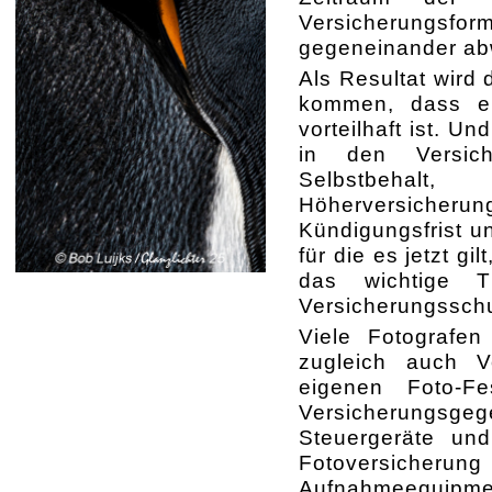
Versicherungsf
gegeneinander a
Als Resultat wird 
kommen, dass ei
vorteilhaft ist. U
in den Versich
Selbstbehalt,
Höherversicherung
Kündigungsfrist u
für die es jetzt gi
das wichtige 
Versicherungsschu
Viele Fotografen
zugleich auch Vo
eigenen Foto-Fe
Versicherungsge
Steuergeräte un
Fotoversicherung 
Aufnahmeequi