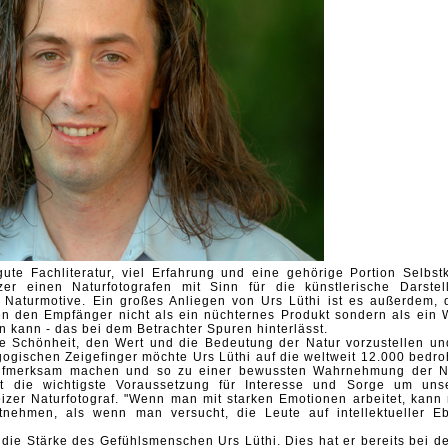
gute Fachliteratur, viel Erfahrung und eine
gehörige Portion Selbstk
izer einen
Naturfotografen mit Sinn für die künstlerische Darstel
d Naturmotive. Ein großes Anliegen von Urs
Lüthi ist es außerdem, 
fen den Empfänger
nicht als ein nüchternes Produkt sondern als ein 
 kann - das bei dem Betrachter Spuren hinterlässt.
 die Schönheit, den Wert und die Bedeutung
der Natur vorzustellen un
agogischen
Zeigefinger möchte Urs Lüthi auf die weltweit 12.000 bedro
aufmerksam machen und so zu einer bewussten
Wahrnehmung der N
st die wichtigste
Voraussetzung für Interesse und Sorge um uns
izer Naturfotograf. "Wenn man mit starken Emotionen arbeitet,
kann
itnehmen, als wenn man versucht, die
Leute auf intellektueller E
 die Stärke des Gefühlsmenschen Urs Lüthi.
Dies hat er bereits bei d