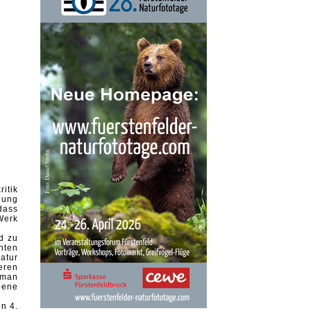
ritik
lung
dass
Werk
d zu
hten
atur
eren
 man
bene
en 4.