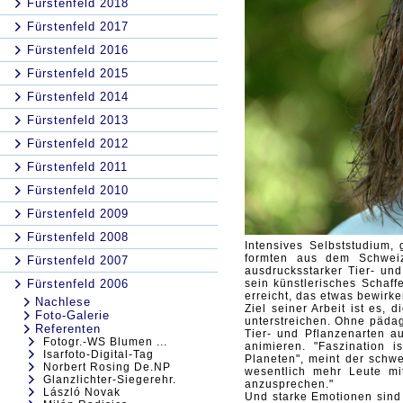
Fürstenfeld 2018
Fürstenfeld 2017
Fürstenfeld 2016
Fürstenfeld 2015
Fürstenfeld 2014
Fürstenfeld 2013
Fürstenfeld 2012
Fürstenfeld 2011
Fürstenfeld 2010
Fürstenfeld 2009
Fürstenfeld 2008
Intensives Selbststudium, 
formten aus dem Schwe
Fürstenfeld 2007
ausdrucksstarker Tier- un
Fürstenfeld 2006
sein künstlerisches Schaf
erreicht, das
etwas bewirken
Nachlese
Ziel seiner Arbeit ist es,
Foto-Galerie
unterstreichen. Ohne päd
Referenten
Tier-
und Pflanzenarten 
Fotogr.-WS Blumen ...
animieren. "Faszination i
Isarfoto-Digital-Tag
Planeten", meint der
schwe
Norbert Rosing De.NP
wesentlich mehr Leute m
Glanzlichter-Siegerehr.
anzusprechen."
László Novak
Und starke Emotionen sind