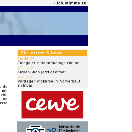
Ich stimme zu.
×
79.472.310
Die letzten 3 News
16-05-26
Fotogalerie Naturfototage Online
27-12-25
Ticket-Shop jetzt geöffnet
22-12-25
Vorträge/Fotokurse im Vorverkauf
sichtbar
ente
 mit
viel
 und
isse