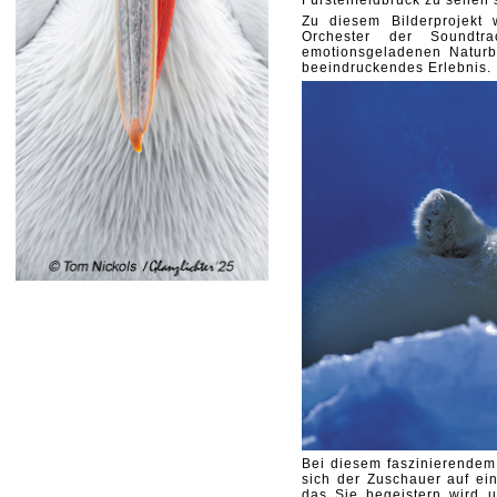
Fürstenfeldbruck zu sehen 
Zu diesem
Bilderprojek
Orchester der Soundtr
emotionsgeladenen Natur
beeindruckendes Erlebnis.
Bei diesem faszinierende
sich der Zuschauer auf e
das Sie
begeistern wird 