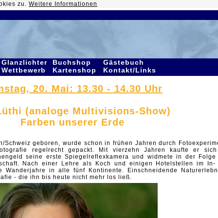
okies zu.
Weitere Informationen
Glanzlichter
Buchshop
Gästebuch
Wettbewerb
Kartenshop
Kontakt/Links
stag, 20. Mai: 13.30 - 14.30 Uhr
Lüthi (analoge Multivisions-Show)
Farben unserer Erde
gen/Schweiz geboren, wurde schon in frühen
Jahren durch Fotoexperim
otografie
regelrecht gepackt. Mit vierzehn Jahren kaufte er sich
engeld seine erste Spiegelreflexkamera und
widmete in der Folge 
schaft. Nach einer
Lehre als Koch und einigen Hotelstellen im In-
he Wanderjahre in alle fünf Kontinente. Einschneidende
Naturerlebn
rafie - die ihn bis heute
nicht mehr los ließ.