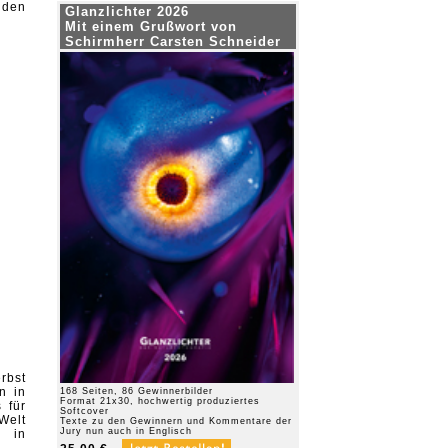
 den
Glanzlichter 2026
Mit einem Grußwort von
Schirmherr Carsten Schneider
rbst
n in
168 Seiten, 86 Gewinnerbilder
Format 21x30, hochwertig produziertes
 für
Softcover
Welt
Texte zu den Gewinnern und Kommentare der
Jury nun auch in Englisch
n in