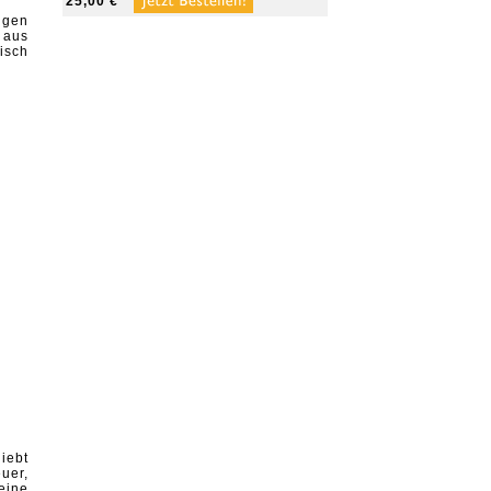
25,00 €
igen
 aus
isch
iebt
uer,
eine