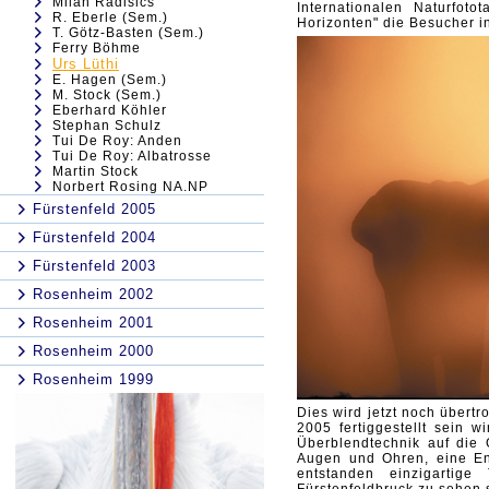
Milán Radisics
Internationalen Naturfot
R. Eberle (Sem.)
Horizonten" die Besucher i
T. Götz-Basten (Sem.)
Ferry Böhme
Urs Lüthi
E. Hagen (Sem.)
M. Stock (Sem.)
Eberhard Köhler
Stephan Schulz
Tui De Roy: Anden
Tui De Roy: Albatrosse
Martin Stock
Norbert Rosing NA.NP
Fürstenfeld 2005
Fürstenfeld 2004
Fürstenfeld 2003
Rosenheim 2002
Rosenheim 2001
Rosenheim 2000
Rosenheim 1999
Dies wird jetzt noch übert
2005 fertiggestellt sein 
Überblendtechnik auf die G
Augen und Ohren, eine
E
entstanden einzigarti