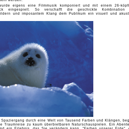
sein werden.
t wurde eigens eine Filmmusik komponiert und mit einem
26-köpf
ack eingespielt. So verschafft die
geschickte Kombination
bildern und
imposantem Klang dem Publikum ein visuell und akust
m Spaziergang durch eine Welt von Tausend
Farben und Klängen, beg
ine Traumreise zu
kaum überbietbaren Naturschauspielen. Ein Abente
und ein Erlebnis, das Sie verändern kann. "Farben
unserer Erde", 