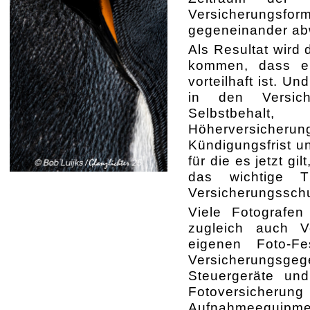
Versicherungsf
gegeneinander a
Als Resultat wird 
kommen, dass ei
vorteilhaft ist. U
in den Versich
Selbstbehalt,
Höherversicherung
Kündigungsfrist u
für die es jetzt gi
das wichtige 
Versicherungsschu
Viele Fotografen
zugleich auch Vo
eigenen Foto-Fe
Versicherungsge
Steuergeräte un
Fotoversicherung 
Aufnahmeequi