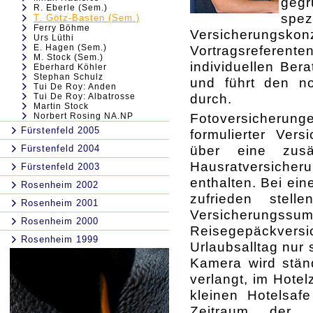
gegr
R. Eberle (Sem.)
spez
T. Götz-Basten (Sem.)
Ferry Böhme
Versicherung
Urs Lüthi
E. Hagen (Sem.)
Vortragsrefere
M. Stock (Sem.)
individuellen Ber
Eberhard Köhler
Stephan Schulz
und führt den no
Tui De Roy: Anden
durch.
Tui De Roy: Albatrosse
Martin Stock
Fotoversicherun
Norbert Rosing NA.NP
Fürstenfeld 2005
formulierter Ver
über eine zusä
Fürstenfeld 2004
Hausratversiche
Fürstenfeld 2003
enthalten. Bei ei
Rosenheim 2002
zufrieden ste
Rosenheim 2001
Versicherungssu
Rosenheim 2000
Reisegepäckvers
Rosenheim 1999
Urlaubsalltag nur
Kamera wird ständ
verlangt, im Hote
kleinen Hotelsaf
Zeitraum der 