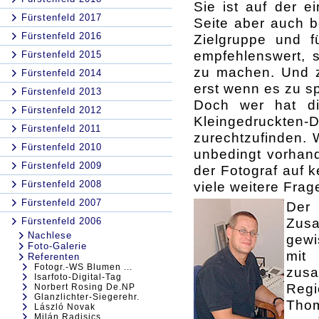
Sie ist auf der e
Fürstenfeld 2017
Seite aber auch b
Fürstenfeld 2016
Zielgruppe und f
empfehlenswert, 
Fürstenfeld 2015
zu machen. Und z
Fürstenfeld 2014
erst wenn es zu sp
Fürstenfeld 2013
Doch wer hat di
Fürstenfeld 2012
Kleingedruckten
Fürstenfeld 2011
zurechtzufinden. 
Fürstenfeld 2010
unbedingt vorhand
Fürstenfeld 2009
der Fotograf auf 
Fürstenfeld 2008
viele weitere Fra
Fürstenfeld 2007
Der 
Zus
Fürstenfeld 2006
Nachlese
gewi
Foto-Galerie
mit
Referenten
Fotogr.-WS Blumen ...
zusa
Isarfoto-Digital-Tag
Regi
Norbert Rosing De.NP
Glanzlichter-Siegerehr.
Thom
László Novak
Milán Radisics