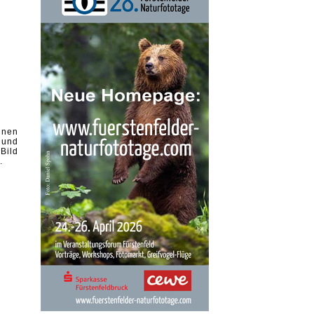
inen
 und
Bild
.