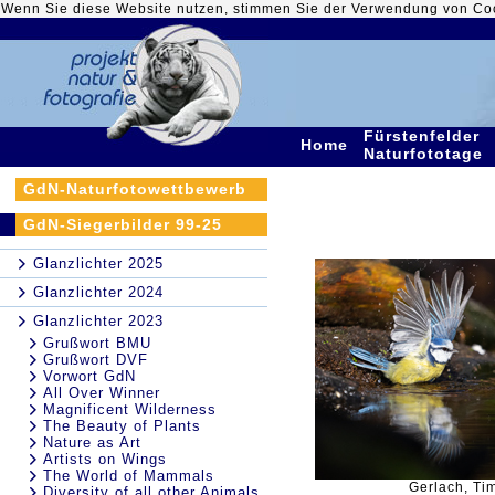
Wenn Sie diese Website nutzen, stimmen Sie der Verwendung von Co
Fürstenfelder
Home
Naturfototage
GdN-Naturfotowettbewerb
GdN-Siegerbilder 99-25
Glanzlichter 2025
Glanzlichter 2024
Glanzlichter 2023
Grußwort BMU
Grußwort DVF
Vorwort GdN
All Over Winner
Magnificent Wilderness
The Beauty of Plants
Nature as Art
Artists on Wings
The World of Mammals
Gerlach, Tim
Diversity of all other Animals