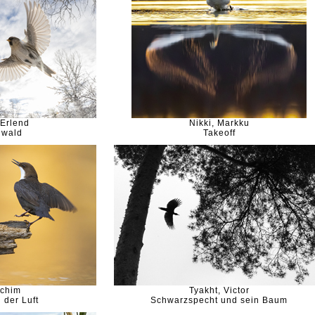
 Erlend
Nikki, Markku
nwald
Takeoff
achim
Tyakht, Victor
n der Luft
Schwarzspecht und sein Baum