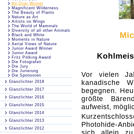
All Over Winner
Magnificent Wilderness
The Beauty of Plants
Nature as Art
Artists on Wings
The World of Mammals
Diversity of all other Animals
Mic
Black and White
Moments in Nature
Aerial Views of Nature
Junior Award Winner
Junior Award
Kohlmeis
Fritz Pölking Award
Die Fotografen
Die Jury
Die Jurierung
Vor vielen Ja
Die Sponsoren
kanadische W
Glanzlichter 2018
begegnen. Heut
Glanzlichter 2017
Glanzlichter 2016
größte Bären
Glanzlichter 2015
aufweist, mögli
Glanzlichter 2014
Kurzentschlos
Glanzlichter 2013
Photohide-Anbie
Glanzlichter 2012
sich allein z