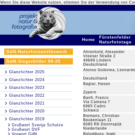
Wenn Sie diese Website nutzen, stimmen Sie der Verwendung von Co
Fürstenfelder
Home
Naturfototage
GdN-Naturfotowettbewerb
Ahrenhold, Alexander
Vreeser Straße 2
49699 Lindern
GdN-Siegerbilder 99-25
Deutschland
Alonso Goikolea, Leonard
Glanzlichter 2025
Deutschland
Glanzlichter 2024
Baglar, Hasan
Glanzlichter 2023
Zypern
Glanzlichter 2022
Banfi, Franco
Via Camana 7
Glanzlichter 2021
6965 Cadro
Schweiz
Glanzlichter 2020
Biemans, Christian
Glanzlichter 2019
Beukenlaan 11
8085 RK Doornspijk
Grußwort Svenja Schulze
Niederlande
Grußwort DVF
Vorwort GdN
Bolumburu, Inaki