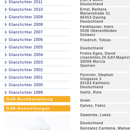
23879 Mölln
Glanzlichter 2011
Deutschland
Glanzlichter 2010
Ernst, Barbara
Marienstraße 31
Glanzlichter 2009
86453 Dasing
Deutschland
Glanzlichter 2008
Fankhauser, Hans
5036 Oberentfelden
Glanzlichter 2007
Schweiz
Glanzlichter 2006
Friedrich, Tobias
Glanzlichter 2005
Deutschland
Frutos Egea, David
Glanzlichter 2004
c/sanAntón,26 Edif.MagnoI
30009 Murcia
Glanzlichter 2003
Spanien
Glanzlichter 2002
Fürnrohr, Stephan
Glanzlichter 2001
Vilsgasse 3
93183 Kallmünz
Glanzlichter 2000
Deutschland
Glanzlichter 1999
Galitz, Roie
GdN-Buchbestellung
Israel
Galvez, Fabio
GdN-Ausstellungen
Gawenda, Lukas
Deutschland
Gonzalez Carmona, Manue