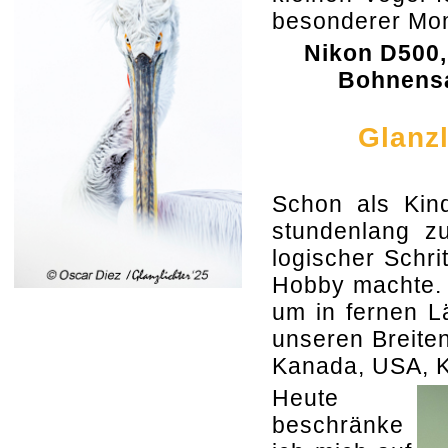
besonderer Mo
Nikon D500, 
Bohnensa
Glanzl
Schon als Kind
stundenlang z
logischer Schri
Hobby machte. 
um in fernen Lä
unseren Breiten
Kanada, USA, K
Heute
beschränke