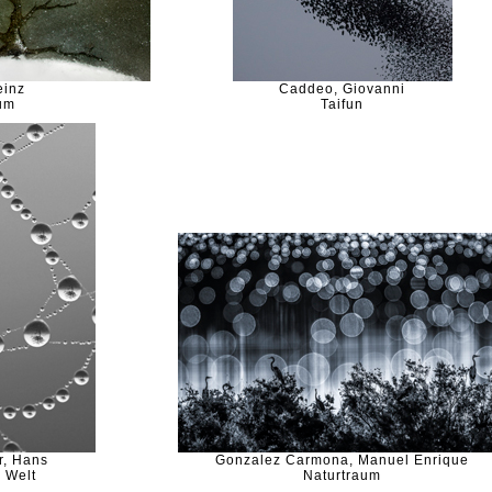
einz
Caddeo, Giovanni
um
Taifun
r, Hans
Gonzalez Carmona, Manuel Enrique
 Welt
Naturtraum