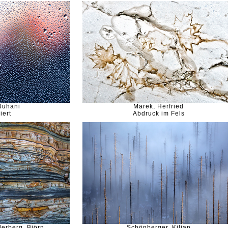
Juhani
Marek, Herfried
iert
Abdruck im Fels
erberg, Björn
Schönberger, Kilian