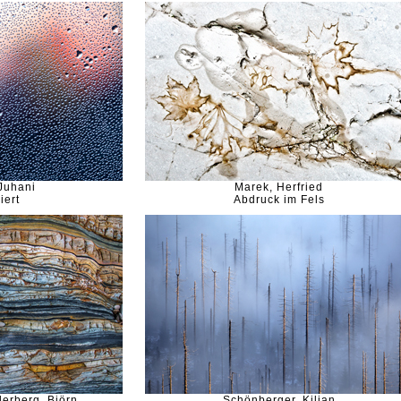
Juhani
Marek, Herfried
iert
Abdruck im Fels
erberg, Björn
Schönberger, Kilian