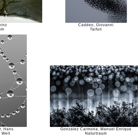
einz
Caddeo, Giovanni
um
Taifun
r, Hans
Gonzalez Carmona, Manuel Enrique
 Welt
Naturtraum