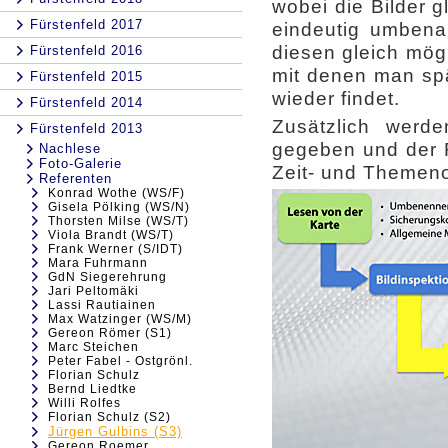
wobei die Bilder g
Fürstenfeld 2017
eindeutig umbenan
diesen gleich mögl
Fürstenfeld 2016
mit denen man spä
Fürstenfeld 2015
wieder findet.
Fürstenfeld 2014
Zusätzlich werd
Fürstenfeld 2013
gegeben und der R
Nachlese
Foto-Galerie
Zeit- und Themenor
Referenten
Konrad Wothe (WS/F)
Gisela Pölking (WS/N)
Thorsten Milse (WS/T)
Viola Brandt (WS/T)
Frank Werner (S/IDT)
Mara Fuhrmann
GdN Siegerehrung
Jari Peltomäki
Lassi Rautiainen
Max Watzinger (WS/M)
Gereon Römer (S1)
Marc Steichen
Peter Fabel - Ostgrönl.
Florian Schulz
Bernd Liedtke
Willi Rolfes
Florian Schulz (S2)
Jürgen Gulbins (S3)
Gereon Roemer