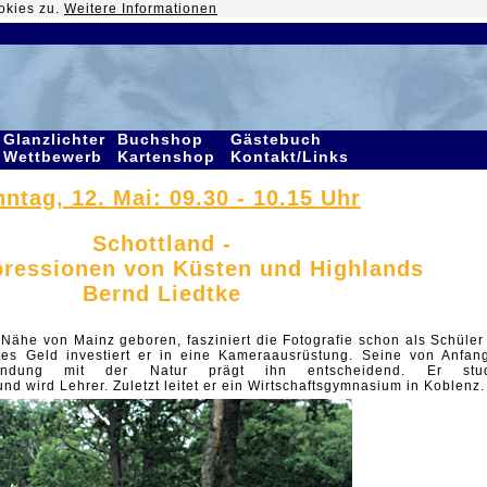
okies zu.
Weitere Informationen
Glanzlichter
Buchshop
Gästebuch
Wettbewerb
Kartenshop
Kontakt/Links
ntag, 12. Mai: 09.30 - 10.15 Uhr
Schottland -
ressionen von Küsten und Highlands
Bernd Liedtke
 Nähe von Mainz geboren, fasziniert die Fotografie schon als Schüler
ntes Geld investiert er in eine Kameraausrüstung. Seine von Anfan
bindung mit der Natur prägt ihn entscheidend. Er stud
nd wird Lehrer. Zuletzt leitet er ein Wirtschaftsgymnasium in Koblenz.