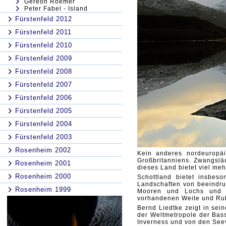
Gereon Roemer
Peter Fabel - Island
Fürstenfeld 2012
Fürstenfeld 2011
Fürstenfeld 2010
Fürstenfeld 2009
Fürstenfeld 2008
Fürstenfeld 2007
Fürstenfeld 2006
Fürstenfeld 2005
Fürstenfeld 2004
Fürstenfeld 2003
Rosenheim 2002
Kein anderes nordeuropäi
Großbritanniens. Zwangslä
Rosenheim 2001
dieses Land bietet viel meh
Rosenheim 2000
Schottland bietet insbeso
Landschaften von beeindru
Rosenheim 1999
Mooren und Lochs und ze
vorhandenen Weite und Ru
Bernd Liedtke zeigt in se
der Weltmetropole der Bas
Inverness und von den See