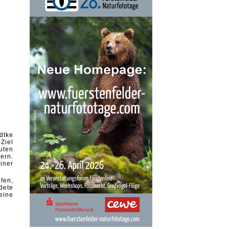
dtke
Ziel
uten
ern.
iner
fen,
dete
eine