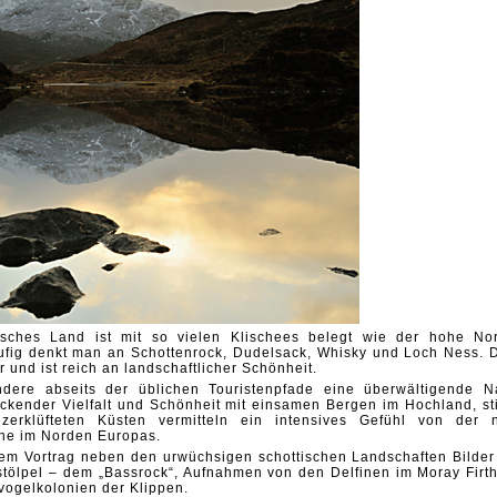
sches Land ist mit so vielen Klischees belegt wie der hohe No
ufig denkt man an Schottenrock, Dudelsack, Whisky und Loch Ness. 
r und ist reich an landschaftlicher Schönheit.
ndere abseits der üblichen Touristenpfade eine überwältigende Na
ckender Vielfalt und Schönheit mit einsamen Bergen im Hochland, sti
rklüfteten Küsten vermitteln ein intensives Gefühl von der 
he im Norden Europas.
inem Vortrag neben den urwüchsigen schottischen Landschaften Bilder
stölpel – dem „Bassrock“, Aufnahmen von den Delfinen im Moray Firth
vogelkolonien der Klippen.