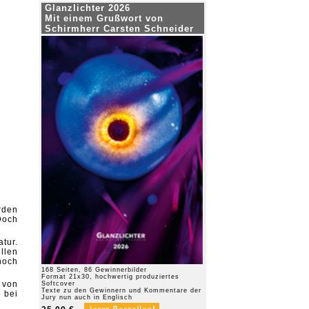
Glanzlichter 2026
Mit einem Grußwort von
Schirmherr Carsten Schneider
rden
Doch
tur.
llen
noch
168 Seiten, 86 Gewinnerbilder
Format 21x30, hochwertig produziertes
 von
Softcover
Texte zu den Gewinnern und Kommentare der
 bei
Jury nun auch in Englisch