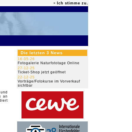
Ich stimme zu.
×
79.491.046
Die letzten 3 News
16-05-26
Fotogalerie Naturfototage Online
27-12-25
Ticket-Shop jetzt geöffnet
22-12-25
Vorträge/Fotokurse im Vorverkauf
sichtbar
 und
g an
iert