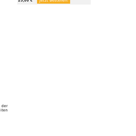
25,00 €
 der
iten