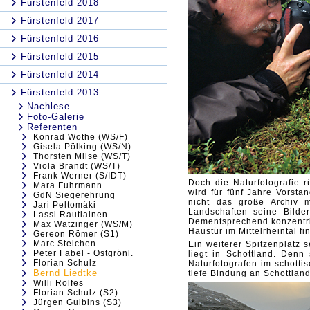
Fürstenfeld 2018
Fürstenfeld 2017
Fürstenfeld 2016
Fürstenfeld 2015
Fürstenfeld 2014
Fürstenfeld 2013
Nachlese
Foto-Galerie
Referenten
Konrad Wothe (WS/F)
Gisela Pölking (WS/N)
Thorsten Milse (WS/T)
Viola Brandt (WS/T)
Frank Werner (S/IDT)
Doch die Naturfotografie 
Mara Fuhrmann
wird für fünf Jahre Vorstan
GdN Siegerehrung
nicht das große Archiv m
Jari Peltomäki
Landschaften seine Bilde
Lassi Rautiainen
Dementsprechend konzentrie
Max Watzinger (WS/M)
Haustür im Mittelrheintal fi
Gereon Römer (S1)
Marc Steichen
Ein weiterer Spitzenplatz 
Peter Fabel - Ostgrönl.
liegt in Schottland. Denn
Florian Schulz
Naturfotografen im schotti
Bernd Liedtke
tiefe Bindung an Schottlan
Willi Rolfes
Florian Schulz (S2)
Jürgen Gulbins (S3)