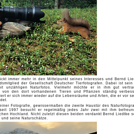
rückt immer mehr in den Mittelpunkt seines Interesses und Bernd Lie
dsmitglied der Gesellschaft Deutscher Tierfotografen. Dabei ist sein 
it unzähligen Naturfotos. Vielmehr möchte er in ihm gut vertra
r von den dort vorhandenen Tieren und Pflanzen ständig verbess
rt er sich immer wieder auf die Lebensräume und Arten, die er vor se
ndet.
seiner Fotografie, gewissermaßen die zweite Haustür des Naturfotogra
 seit 1997 besucht er regelmäßig jedes Jahr zwei mit ihm befreun
schen Hochland. Nicht zuletzt diesen beiden verdankt Bernd Liedtke s
d und seine Naturschätze.