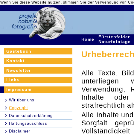
Wenn Sie diese Website nutzen, stimmen Sie der Verwendung von Co
Fürstenfelder
Home
Naturfototage
Gästebuch
Urheberrech
Kontakt
Newsletter
Alle Texte, Bi
unterliegen 
Links
Verwendung, R
Impressum
Inhalte ode
Wir über uns
strafrechtlich al
Copyright
Alle Inhalte un
Datenschutzerklärung
Sorgfalt gepr
Haftungsauschluss
Vollständigk
Disclaimer