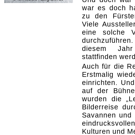
war es doch h
zu den Fürsten
Viele Ausstell
eine solche V
durchzuführen
diesem Jahr
stattfinden wer
Auch für die R
Erstmalig wied
einrichten. Un
auf der Bühne
wurden die „Le
Bilderreise du
Savannen und B
eindrucksvolle
Kulturen und M