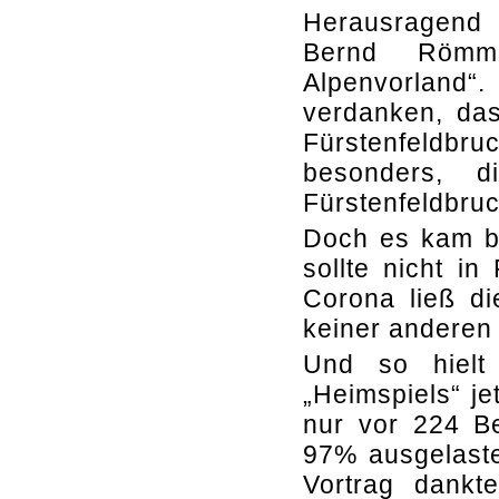
Herausragend
Bernd Römme
Alpenvorland“.
verdanken, das
Fürstenfeldbruc
besonders, d
Fürstenfeldbru
Doch es kam be
sollte nicht in
Corona ließ di
keiner anderen 
Und so hielt
„Heimspiels“ je
nur vor 224 Be
97% ausgelaste
Vortrag dankt