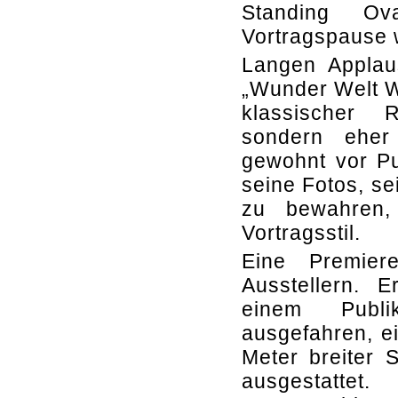
Standing Ova
Vortragspause w
Langen Applau
„Wunder Welt Wi
klassischer R
sondern eher 
gewohnt vor Pu
seine Fotos, se
zu bewahren, 
Vortragsstil.
Eine Premie
Ausstellern. 
einem Publi
ausgefahren, e
Meter breiter
ausgestatte