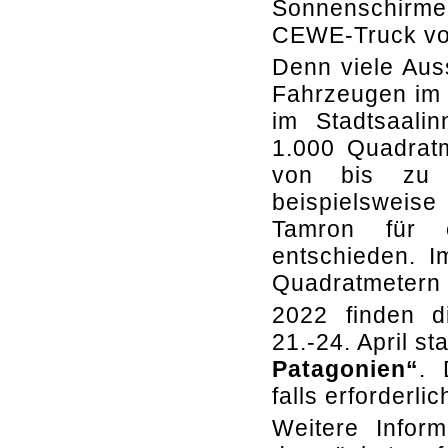
Sonnenschirme
CEWE-Truck von 
Denn viele Auss
Fahrzeugen im 
im Stadtsaalin
1.000 Quadratm
von bis zu 
beispielsweis
Tamron für e
entschieden. 
Quadratmetern 
2022 finden d
21.-24. April s
Patagonien“
. 
falls erforderli
Weitere Infor