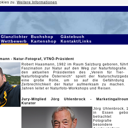
okies zu.
Weitere Informationen
Glanzlichter
Buchshop
Gästebuch
Wettbewerb
Kartenshop
Kontakt/Links
mann - Natur-Fotograf, VTNÖ-Präsident
Robert Haasmann, 1982 im Raum Salzburg geboren, führt
Faszination zur Natur auf den Weg zur Naturfotografie.
den aktuellen Präsidenten des „Verein für Tier-
Naturfotografie Österreich“ spielt der Naturschutzged
eine große Rolle, um so auf die Gefährdung 
Zerbrechlichkeit der Natur aufmerksam zu machen. 
Jahren leitet er Naturfoto-Workshops und Reisen.
Jury-Mitglied Jörg Uhlenbrock - Marketingallroun
Kurator
Jörg Uhlenbrock, 
in Essen gebor
betrachtet 
Fotografie 
besondere