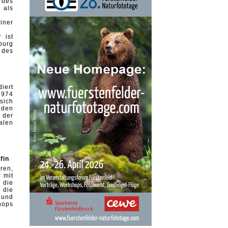
des
 als
ner
 ist
burg
 des
iert
1974
 sich
 den
 der
alen
fin
ren,
 mit
 die
 die
 und
hops