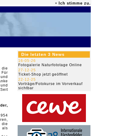
Ich stimme zu.
×
79.466.669
Die letzten 3 News
16-05-26
Fotogalerie Naturfototage Online
 die
27-12-25
 Für
Ticket-Shop jetzt geöffnet
 und
22-12-25
anke
Vorträge/Fotokurse im Vorverkauf
und
sichtbar
Seit
der,
1954
en,
die
als