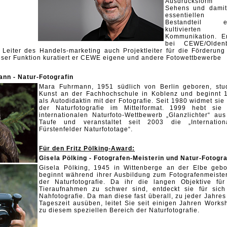
Ausdrucksform 
Sehens und damit
essentiellen
Bestandteil ei
kultivierten
Kommunikation. Er
bei CEWE/Olden
 Leiter des Handels-marketing auch Projektleiter für die Förderung
dieser Funktion kuratiert er CEWE eigene und andere Fotowettbewerbe
ann - Natur-Fotografin
Mara Fuhrmann, 1951 südlich von Berlin geboren, stud
Kunst an der Fachhochschule in Koblenz und beginnt 
als Autodidaktin mit der Fotografie. Seit 1980 widmet sie
der Naturfotografie im Mittelformat. 1999 hebt sie
internationalen Naturfoto-Wettbewerb „Glanzlichter“ aus
Taufe und veranstaltet seit 2003 die „Internation
Fürstenfelder Naturfototage“.
Für den Fritz Pölking-Award:
Gisela Pölking - Fotografen-Meisterin und Natur-Fotogra
Gisela Pölking, 1945 in Wittenberge an der Elbe gebo
beginnt während ihrer Ausbildung zum Fotografenmeister
der Naturfotografie. Da ihr die langen Objektive für
Tieraufnahmen zu schwer sind, entdeckt sie für sich
Nahfotografie. Da man diese fast überall, zu jeder Jahres
Tageszeit ausüben, leitet Sie seit einigen Jahren Works
zu diesem speziellen Bereich der Naturfotografie.