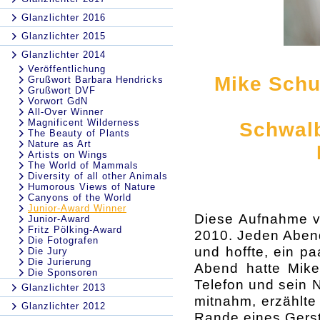
Glanzlichter 2016
Glanzlichter 2015
Glanzlichter 2014
Veröffentlichung
Mike Schu
Grußwort Barbara Hendricks
Grußwort DVF
Vorwort GdN
All-Over Winner
Magnificent Wilderness
Schwal
The Beauty of Plants
Nature as Art
Artists on Wings
The World of Mammals
Diversity of all other Animals
Humorous Views of Nature
Canyons of the World
Junior-Award Winner
Diese Aufnahme 
Junior-Award
Fritz Pölking-Award
2010. Jeden Abend
Die Fotografen
und hoffte, ein p
Die Jury
Die Jurierung
Abend hatte Mike 
Die Sponsoren
Telefon und sein N
Glanzlichter 2013
mitnahm, erzählte
Glanzlichter 2012
Rande eines Gerst